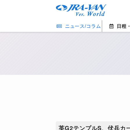
ニュース/コラム
日程
英G2テンプルS、伏兵カ