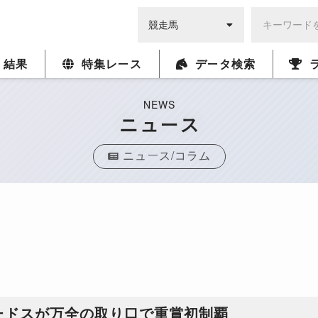
・結果
特集レース
データ検索
NEWS
ニュース
ニュース/コラム
ードスが万全の取り口で重賞初制覇