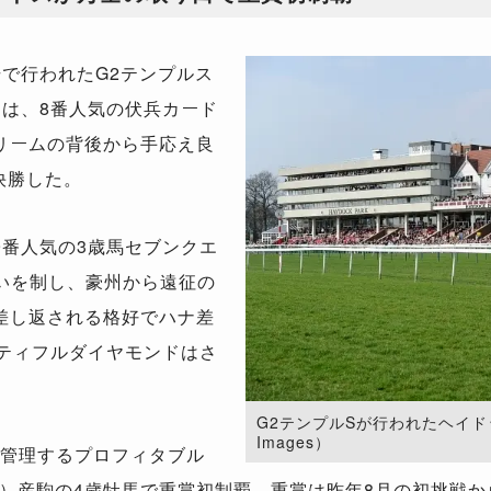
で行われたG2テンプルス
）は、8番人気の伏兵カード
リームの背後から手応え良
快勝した。
番人気の3歳馬セブンクエ
争いを制し、豪州から遠征の
差し返される格好でハナ差
ーティフルダイヤモンドはさ
G2テンプルSが行われたヘイドック競
Images）
管理するプロフィタブル
）産駒の4歳牡馬で重賞初制覇。重賞は昨年8月の初挑戦か