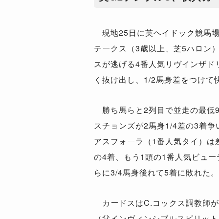
現地25日に英ヘイドック競馬場
テークス（3歳以上、芝5ハロン
スが逃げる4番人気リヴインザド
く抜け出し、1/2馬身差をつけて
勝ち馬らと2列目で並走の最低9
スチョンズが2馬身1/4差の3着
アスフォーラ（1番人気タイ）は
の4着、もう1頭の1番人気ビュ
らに3/4馬身後れて5着に敗れた。
カードスはC.コックス調教師が
（父インヴィンシブルスピリット