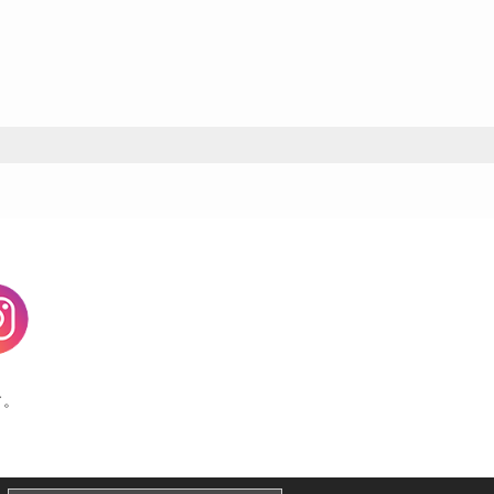
agram
す。