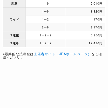
馬単
1→9
6,010円
1ー9
1,320円
ワイド
1ー2
170円
2ー9
3,170円
３連複
1ー2ー9
5,250円
３連単
1→9→2
19,420円
※最終的な払戻金は
主催者サイト（JRAホームページ）
をご確
認ください。