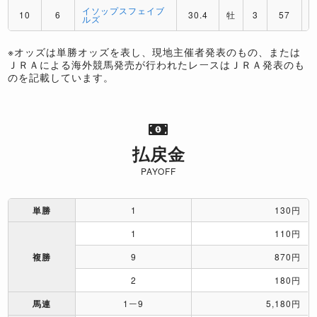
イソップスフェイブ
10
6
30.4
牡
3
57
ルズ
※オッズは単勝オッズを表し、現地主催者発表のもの、または
ＪＲＡによる海外競馬発売が行われたレースはＪＲＡ発表のも
のを記載しています。
払戻金
PAYOFF
単勝
1
130円
1
110円
複勝
9
870円
2
180円
馬連
1ー9
5,180円