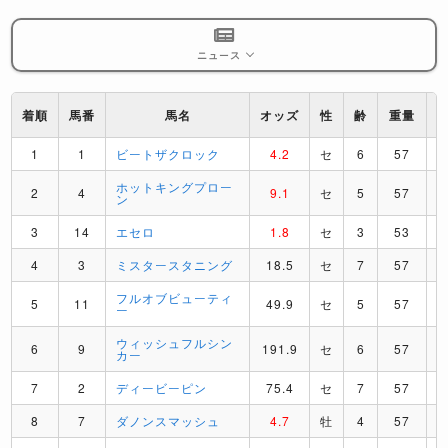
ニュース
着順
馬番
馬名
オッズ
性
齢
重量
1
1
ビートザクロック
4.2
セ
6
57
ホットキングプロー
2
4
9.1
セ
5
57
ン
3
14
エセロ
1.8
セ
3
53
4
3
ミスタースタニング
18.5
セ
7
57
フルオブビューティ
5
11
49.9
セ
5
57
ー
ウィッシュフルシン
6
9
191.9
セ
6
57
カー
7
2
ディービーピン
75.4
セ
7
57
8
7
ダノンスマッシュ
4.7
牡
4
57