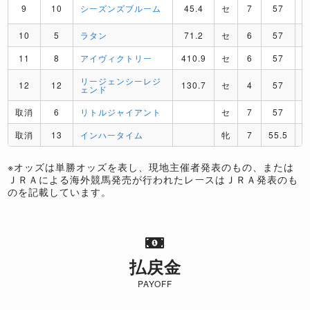
9
10
シーズンズブルーム
45.4
セ
7
57
10
5
ラタン
71.2
セ
6
57
11
8
アイヴィクトリー
410.9
セ
6
57
リージェンシーレジ
12
12
130.7
セ
4
57
ェンド
取消
6
リトルジャイアント
セ
7
57
取消
13
インハータイム
牝
7
55.5
※オッズは単勝オッズを表し、現地主催者発表のもの、または
ＪＲＡによる海外競馬発売が行われたレースはＪＲＡ発表のも
のを記載しています。
払戻金
PAYOFF