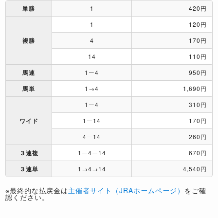
単勝
1
420円
1
120円
複勝
4
170円
14
110円
馬連
1ー4
950円
馬単
1→4
1,690円
1ー4
310円
ワイド
1ー14
170円
4ー14
260円
３連複
1ー4ー14
670円
３連単
1→4→14
4,540円
※最終的な払戻金は
主催者サイト（JRAホームページ）
をご確
認ください。