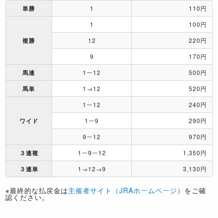
単勝
1
110円
1
100円
複勝
12
220円
9
170円
馬連
1ー12
500円
馬単
1→12
520円
1ー12
240円
ワイド
1ー9
290円
9ー12
970円
３連複
1ー9ー12
1,350円
３連単
1→12→9
3,130円
※最終的な払戻金は
主催者サイト（JRAホームページ）
をご確
認ください。