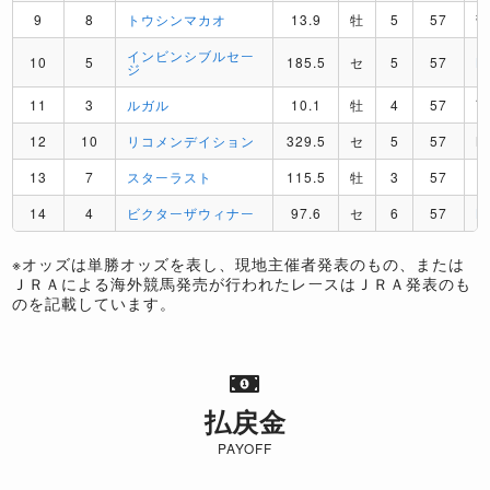
9
8
トウシンマカオ
13.9
牡
5
57
インビンシブルセー
10
5
185.5
セ
5
57
B
ジ
11
3
ルガル
10.1
牡
4
57
12
10
リコメンデイション
329.5
セ
5
57
M
13
7
スターラスト
115.5
牡
3
57
R
14
4
ビクターザウィナー
97.6
セ
6
57
K
※オッズは単勝オッズを表し、現地主催者発表のもの、または
ＪＲＡによる海外競馬発売が行われたレースはＪＲＡ発表のも
のを記載しています。
払戻金
PAYOFF