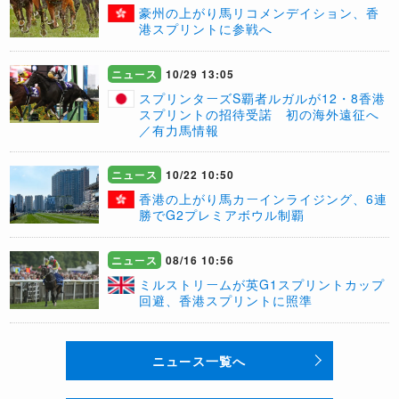
豪州の上がり馬リコメンデイション、香
港スプリントに参戦へ
ニュース
10/29 13:05
スプリンターズS覇者ルガルが12・8香港
スプリントの招待受諾 初の海外遠征へ
／有力馬情報
ニュース
10/22 10:50
​香港の上がり馬カーインライジング、6連
勝でG2プレミアボウル制覇
ニュース
08/16 10:56
ミルストリームが英G1スプリントカップ
回避、香港スプリントに照準
ニュース一覧へ