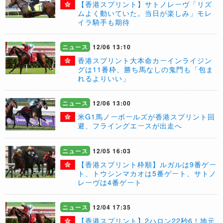
【香港スプリント】サトノレーヴ「リズ
ムよく動いていた。当日が楽しみ」モレ
イラ騎手も期待
ニュース
12/06 13:10
香港スプリント大本命カーインライジン
グは11番枠、勝ち馬なしの鬼門も「包ま
れるよりいい」
ニュース
12/06 13:00
米G1馬ノーボールズが香港スプリント回
避、フライングエースが出走へ
ニュース
12/05 16:03
【香港スプリント枠順】ルガルは9番ゲー
ト、トウシンマカオは5番ゲート、サトノ
レーヴは4番ゲート
ニュース
12/04 17:35
【香港スプリント】2ハロン22秒6！地元