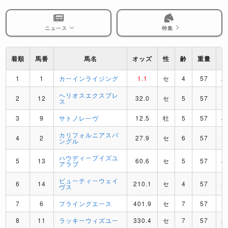
ニュース
特集
着順
馬番
馬名
オッズ
性
齢
重量
1
1
カーインライジング
1.1
セ
4
57
Z
ヘリオスエクスプレ
2
12
32.0
セ
5
57
H
ス
3
9
サトノレーヴ
12.5
牡
5
57
J
カリフォルニアスパ
4
2
27.9
セ
6
57
B
ングル
ハウディープイズユ
5
13
60.6
セ
5
57
J
アラブ
ビューティーウェイ
6
14
210.1
セ
4
57
A
ヴス
7
6
フライングエース
401.9
セ
7
57
M
8
11
ラッキーウィズユー
330.4
セ
7
57
A