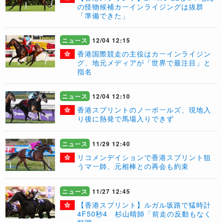
の怪物候補カーインライジングは抜群
「準備できた」
ニュース
12/04 12:15
香港国際競走の主役はカーインライジン
グ、地元メディアが「世界で最注目」と
指名
ニュース
12/04 12:10
香港スプリントのノーボールズ、現地入
り後に熱発で馬場入りできず
ニュース
11/29 12:40
リコメンデイションで香港スプリント狙
うマー師、元相棒との再会も約束
ニュース
11/27 12:45
【香港スプリント】ルガル坂路で猛時計
4F50秒4 杉山晴師「前走の反動もなく