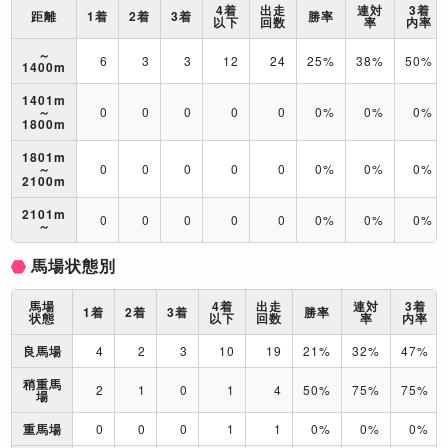
4着
出走
連対
3着
距離
1着
2着
3着
勝率
以下
回数
率
内率
～
6
3
3
12
24
25%
38%
50%
1400m
1401m
～
0
0
0
0
0
0%
0%
0%
1800m
1801m
～
0
0
0
0
0
0%
0%
0%
2100m
2101m
0
0
0
0
0
0%
0%
0%
～
馬場状態別
馬場
4着
出走
連対
3着
1着
2着
3着
勝率
状態
以下
回数
率
内率
良馬場
4
2
3
10
19
21%
32%
47%
稍重馬
2
1
0
1
4
50%
75%
75%
場
重馬場
0
0
0
1
1
0%
0%
0%