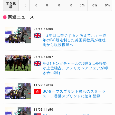
不良馬
0
0
0
0
0
0%
0%
0%
場
関連ニュース
05/11 15:00
「2年目は苦労すると考えて…」一昨
年のBC競走制した英国調教馬が種牡
馬から現役復帰へ
06/18 16:07
英G1キングチャールズ3世Sは外枠勢
が上位独占、アメリカンアフェアが叩
き合い制す
11/20 13:15
BCターフスプリント勝ちのスターラ
スト、香港スプリントに追加登録
11/05 11:50