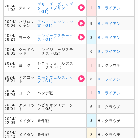
ブリーダーズカップ
2024/
デルマー
ターフスプリント
1
R．ライアン
11/02
（G1）
2024/
パリロン
アベイドロンシャン
9
R．ライアン
10/06
シャン
賞（G1）
2024/
ナンソープステーク
ヨーク
3
R．ライアン
08/23
ス（G1）
2024/
グッドウ
キングジョージステ
6
R．ライアン
08/02
ッド
ークス（G2）
2024/
シティウォールズス
ヨーク
1
H．クラウチ
07/13
テークス（L）
2024/
アスコッ
コモンウェルスカッ
8
R．ライアン
06/21
ト
プ（G1）
2024/
ヨーク
ハンデ戦
1
R．ライアン
05/25
2024/
アスコッ
パビリオンステーク
6
H．クラウチ
05/01
ト
ス（G3）
2024/
メイダン
条件戦
3
H．クラウチ
02/09
2024/
メイダン
条件戦
2
H．クラウチ
01/12