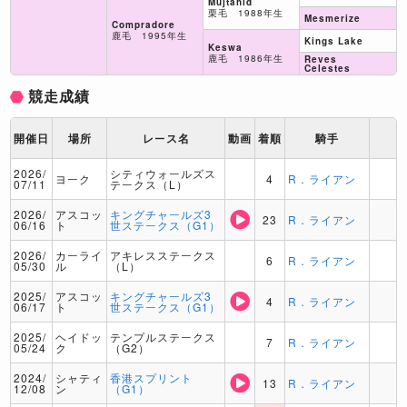
Mujtahid
栗毛 1988年生
Mesmerize
Compradore
鹿毛 1995年生
Kings Lake
Keswa
鹿毛 1986年生
Reves
Celestes
競走成績
開催日
場所
レース名
動画
着順
騎手
2026/
シティウォールズス
ヨーク
4
R．ライアン
07/11
テークス（L）
2026/
アスコッ
キングチャールズ3
23
R．ライアン
06/16
ト
世ステークス（G1）
2026/
カーライ
アキレスステークス
6
R．ライアン
05/30
ル
（L）
2025/
アスコッ
キングチャールズ3
4
R．ライアン
06/17
ト
世ステークス（G1）
2025/
ヘイドッ
テンプルステークス
7
R．ライアン
05/24
ク
（G2）
2024/
シャティ
香港スプリント
13
R．ライアン
12/08
ン
（G1）