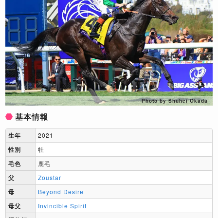
Photo by Shuhei Okada
基本情報
生年
2021
性別
牡
毛色
鹿毛
父
Zoustar
母
Beyond Desire
母父
Invincible Spirit