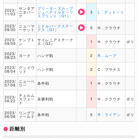
サンタア
ブリーダーズカップ
2023/
ニタパー
ジュベナイルターフ
3
L．デットーリ
11/03
ク
スプリント（G1）
2023/
ニューマ
ミドルパークステー
5
H．クラウチ
09/30
ーケット
クス（G1）
2023/
ケンプト
サイレニアステーク
1
H．クラウチ
ポリ
09/09
ン
ス（G3）
2023/
ヨーク
ハンデ戦
2
R．ムーア
08/23
2023/
グッドウ
ハンデ戦
2
C．プラナス
08/04
ッド
2023/
ニューベ
条件戦
1
H．クラウチ
07/06
リー
チェルム
2023/
スフォー
未勝利戦
1
H．クラウチ
ポリ
06/22
ド
2023/
リングフ
条件戦
5
R．ライアン
ポリ
06/06
ィールド
距離別