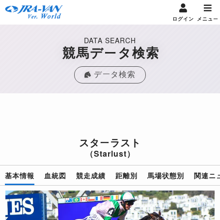
ログイン
メニュー
DATA SEARCH
競馬データ検索
データ検索
スターラスト
（Starlust）
基本情報
血統図
競走成績
距離別
馬場状態別
関連ニ