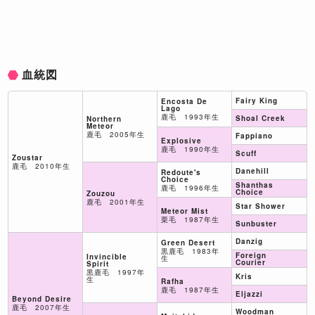
血統図
Fairy King
Encosta De
Lago
鹿毛 1993年生
Shoal Creek
Northern
Meteor
鹿毛 2005年生
Fappiano
Explosive
鹿毛 1990年生
Scuff
Zoustar
鹿毛 2010年生
Danehill
Redoute's
Choice
Shanthas
鹿毛 1996年生
Choice
Zouzou
鹿毛 2001年生
Star Shower
Meteor Mist
栗毛 1987年生
Sunbuster
Danzig
Green Desert
黒鹿毛 1983年
Foreign
Invincible
生
Courier
Spirit
黒鹿毛 1997年
Kris
生
Rafha
鹿毛 1987年生
Eljazzi
Beyond Desire
鹿毛 2007年生
Woodman