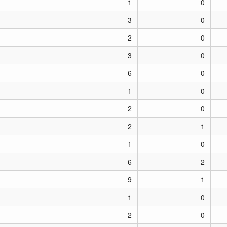
1
0
3
0
2
0
3
0
6
0
1
0
2
0
2
1
1
0
6
2
9
1
1
0
2
0