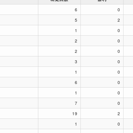
6
0
5
2
1
0
2
0
2
0
3
0
1
0
6
0
1
0
7
0
19
2
1
0