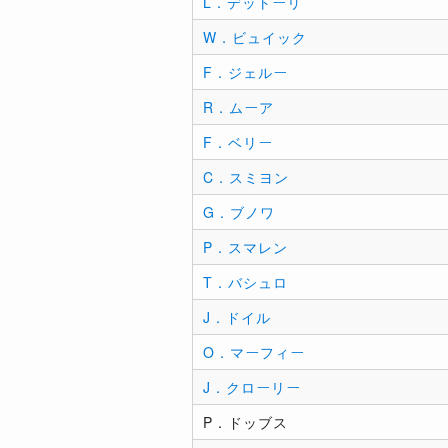
L．デットーリ
W．ビュイック
F．ジェルー
R．ムーア
F．ベリー
C．スミヨン
G．ブノワ
P．スマレン
T．バシュロ
J．ドイル
O．マーフィー
J．クローリー
P．ドッブス