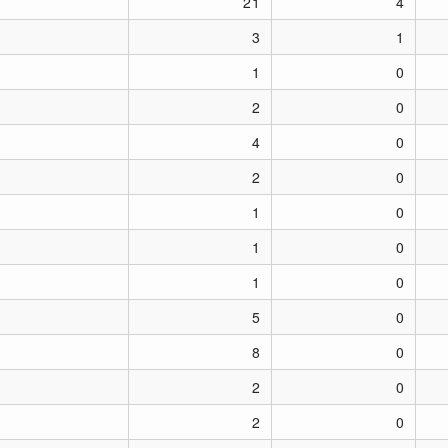
21
4
3
1
1
0
2
0
4
0
2
0
1
0
1
0
1
0
5
0
8
0
2
0
2
0