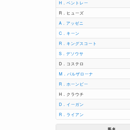
H．ベントレー
R．ヒューズ
A．アッゼニ
C．キーン
R．キングスコート
S．デソウサ
D．コステロ
M．バルザローナ
R．ホーンビー
H．クラウチ
D．イーガン
R．ライアン
馬名