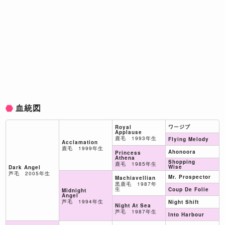
血統図
ワージブ
Royal
Applause
鹿毛 1993年生
Flying Melody
Acclamation
鹿毛 1999年生
Ahonoora
Princess
Athena
Shopping
鹿毛 1985年生
Wise
Dark Angel
芦毛 2005年生
Mr. Prospector
Machiavellian
黒鹿毛 1987年
生
Coup De Folie
Midnight
Angel
芦毛 1994年生
Night Shift
Night At Sea
芦毛 1987年生
Into Harbour