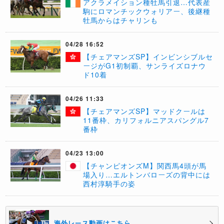
アクラメイション種牡馬引退…代表産
駒にロマンチックウォリアー、後継種
牡馬からはチャリンも
04/28 16:52
【チェアマンズSP】インビンシブルセ
ージがG1初制覇、サンライズロナウ
ド10着
04/26 11:33
【チェアマンズSP】マッドクールは
11番枠、カリフォルニアスパングル7
番枠
04/23 13:00
【チャンピオンズM】関西馬4頭が馬
場入り…エルトンバローズの背中には
西村淳騎手の姿
海外レース動画はこちら