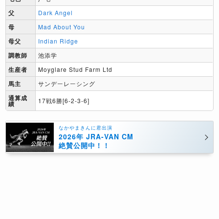
父
Dark Angel
母
Mad About You
母父
Indian Ridge
調教師
池添学
生産者
Moyglare Stud Farm Ltd
馬主
サンデーレーシング
通算成
17戦6勝[6-2-3-6]
績
なかやまきんに君出演
2026年 JRA-VAN CM
絶賛公開中！！