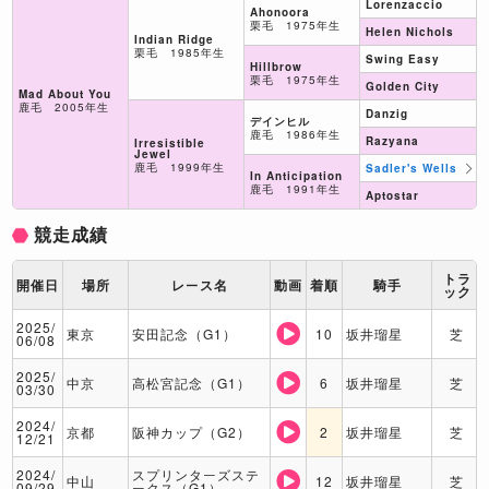
Lorenzaccio
Ahonoora
栗毛 1975年生
Helen Nichols
Indian Ridge
栗毛 1985年生
Swing Easy
Hillbrow
栗毛 1975年生
Golden City
Mad About You
鹿毛 2005年生
Danzig
デインヒル
鹿毛 1986年生
Razyana
Irresistible
Jewel
鹿毛 1999年生
Sadler's Wells
In Anticipation
鹿毛 1991年生
Aptostar
競走成績
トラ
開催日
場所
レース名
動画
着順
騎手
ック
2025/
東京
安田記念（G1）
10
坂井瑠星
芝
06/08
2025/
中京
高松宮記念（G1）
6
坂井瑠星
芝
03/30
2024/
京都
阪神カップ（G2）
2
坂井瑠星
芝
12/21
2024/
スプリンターズステ
中山
12
坂井瑠星
芝
09/29
ークス（G1）