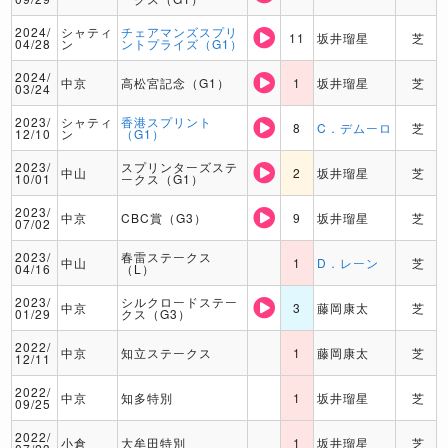
2024/
シャティ
チェアマンズスプリ
11
坂井瑠星
芝
04/28
ン
ントプライズ（G1）
2024/
中京
高松宮記念（G1）
1
坂井瑠星
芝
03/24
2023/
シャティ
香港スプリント
8
C．デムーロ
芝
12/10
ン
（G1）
2023/
スプリンターズステ
中山
2
坂井瑠星
芝
10/01
ークス（G1）
2023/
中京
CBC賞（G3）
9
坂井瑠星
芝
07/02
2023/
春雷ステークス
中山
1
D．レーン
芝
04/16
（L）
2023/
シルクロードステー
中京
3
藤岡康太
芝
01/29
クス（G3）
2022/
中京
知立ステークス
1
藤岡康太
芝
12/11
2022/
中京
知多特別
1
坂井瑠星
芝
09/25
2022/
小倉
大牟田特別
1
坂井瑠星
芝