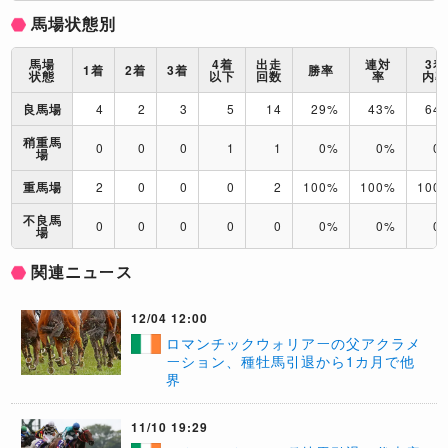
馬場状態別
馬場
4着
出走
連対
3着
1着
2着
3着
勝率
状態
以下
回数
率
内
良馬場
4
2
3
5
14
29%
43%
64
稍重馬
0
0
0
1
1
0%
0%
0
場
重馬場
2
0
0
0
2
100%
100%
100
不良馬
0
0
0
0
0
0%
0%
0
場
関連ニュース
12/04 12:00
ロマンチックウォリアーの父アクラメ
ーション、種牡馬引退から1カ月で他
界
11/10 19:29