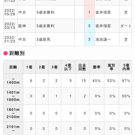
07/23
2022/
中京
3歳未勝利
1
坂井瑠星
芝
05/28
2022/
阪神
3歳未勝利
3
坂井瑠星
ダート
03/13
2022/
中京
3歳新馬
3
池添謙一
芝
01/23
距離別
4着
出走
連対
3着
距離
1着
2着
3着
勝率
以下
回数
率
内率
～
6
2
2
5
15
40%
53%
67%
1400m
1401m
～
0
0
1
1
2
0%
0%
50%
1800m
1801m
～
0
0
0
0
0
0%
0%
0%
2100m
2101m
0
0
0
0
0
0%
0%
0%
～