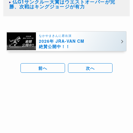
仏G1サンクルー大賞はウエストオーバーが完
勝、次戦はキングジョージが有力
なかやまきんに君出演
2026年 JRA-VAN CM
絶賛公開中！！
前へ
次へ