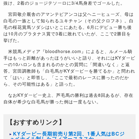
抜け、2着のジョージテソーロに3/4馬身差でゴールした。
宮田敬介厩舎のアマンテビアンコは父ヘニーヒューズ、母は
白毛の一族として知られるユキチャン（その父クロフネ）。白
毛の桜花賞馬ソダシはいとこにあたる。6月にデビュー勝ち後
は10月のプラタナス賞で3着に敗れていたが、ここで2勝目を
挙げた。
米競馬メディア『bloodhorse.com』によると、ルメール騎
手はもっと距離があったほうがいいと語り、それにはKYダービ
ーの10ハロンも含まれるのかとの質問に「間違いなく」と返
答。宮田調教師も「白毛馬がKYダービーを勝てるか」と問われ
て「はい」と即答し、「ここで最初のレースに勝ったのだか
ら、その可能性はある」と語った。
なおKYダービー史上、芦毛馬の勝利は過去8回あるが、存在
自体が希少な白毛馬が勝った例は一度もない。
【おすすめリンク】
KYダービー長期前売り第2回、1番人気はBCジ
ュベナイル制したフィアースネスか