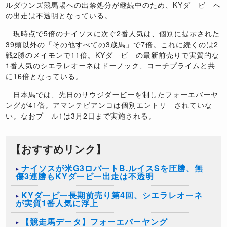
ルダウンズ競馬場への出禁処分が継続中のため、KYダービーへ
の出走は不透明となっている。
現時点で5倍のナイソスに次ぐ2番人気は、個別に提示された
39頭以外の「その他すべての3歳馬」で7倍。これに続くのは2
戦2勝のメイモンで11倍。KYダービーの最新前売りで実質的な
1番人気のシエラレオーネはドーノック、コーチプライムと共
に16倍となっている。
日本馬では、先日のサウジダービーを制したフォーエバーヤ
ングが41倍。アマンテビアンコは個別エントリーされていな
い。なおプール1は3月2日まで実施される。
【おすすめリンク】
ナイソスが米G3ロバートB.ルイスSを圧勝、無
傷3連勝もKYダービー出走は不透明
KYダービー長期前売り第4回、シエラレオーネ
が実質1番人気に浮上
【競走馬データ】フォーエバーヤング