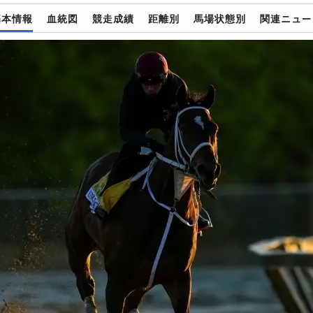
基本情報
血統図
競走成績
距離別
馬場状態別
関連ニュー