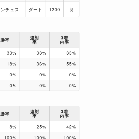
サンチェス
ダート
1200
良
連対
3着
勝率
率
内率
33%
33%
33%
18%
36%
55%
0%
0%
0%
0%
0%
0%
連対
3着
勝率
率
内率
8%
25%
42%
100%
100%
100%