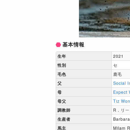
基本情報
生年
2021
性別
セ
毛色
鹿毛
父
Social I
母
Expect 
母父
Tiz Won
調教師
R．リード
生産者
Barbara
馬主
Milam R