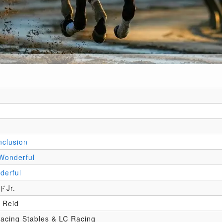
nclusion
Wonderful
derful
Jr.
 Reid
acing Stables & LC Racing