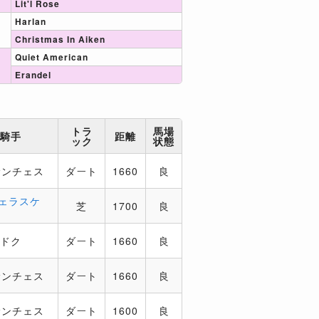
Lit'l Rose
Harlan
Christmas In Aiken
Quiet American
Erandel
トラ
馬場
騎手
距離
ック
状態
サンチェス
ダート
1660
良
ヴェラスケ
芝
1700
良
ハドク
ダート
1660
良
サンチェス
ダート
1660
良
サンチェス
ダート
1600
良