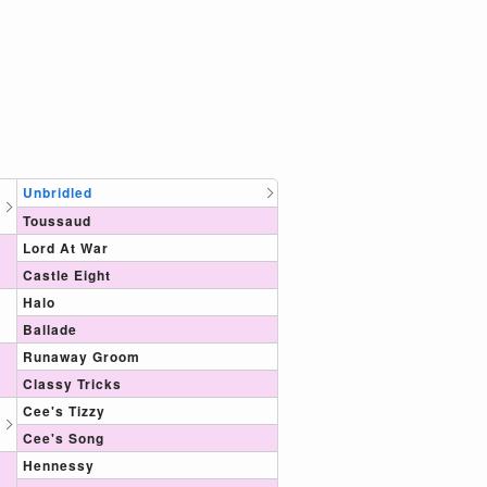
Unbridled
Toussaud
Lord At War
Castle Eight
Halo
Ballade
Runaway Groom
Classy Tricks
Cee's Tizzy
Cee's Song
Hennessy