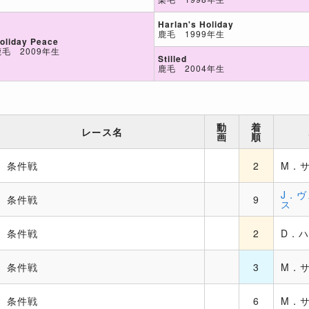
Harlan's Holiday
鹿毛 1999年生
oliday Peace
鹿毛 2009年生
Stilled
鹿毛 2004年生
動
着
レース名
画
順
条件戦
2
M．
J．
条件戦
9
ス
条件戦
2
D．
条件戦
3
M．
条件戦
6
M．