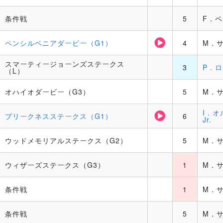
条件戦
5
F．
ペンシルベニアダービー（G1）
4
M．
スマーティージョーンズステークス
3
P．
（L）
オハイオダービー（G3）
5
M．
I．オ
プリークネスステークス（G1）
6
Jr.
ウッドメモリアルステークス（G2）
5
M．
ウィザーズステークス（G3）
1
M．
条件戦
1
M．
条件戦
5
M．