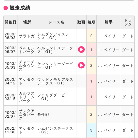
競走成績
トラ
開催日
場所
レース名
動画
着順
騎手
ック
2003/
ジムダンディステー
サラトガ
2
J．ベイリー
ダート
08/03
クス（G2）
2003/
ベルモン
ベルモントステーク
1
J．ベイリー
ダート
06/07
トパーク
ス（G1）
チャーチ
2003/
ケンタッキーダービ
ルダウン
2
J．ベイリー
ダート
05/03
ー（G1）
ズ
2003/
アケダク
ウッドメモリアルス
1
J．ベイリー
ダート
04/12
ト
テークス（G1）
ガルフス
2003/
フロリダダービー
トリーム
1
J．ベイリー
ダート
03/15
（G1）
パーク
サンタア
2003/
ニタパー
条件戦
2
J．ベイリー
ダート
02/07
ク
2002/
アケダク
レムゼンステークス
3
J．ベイリー
ダート
11/30
ト
（G2）