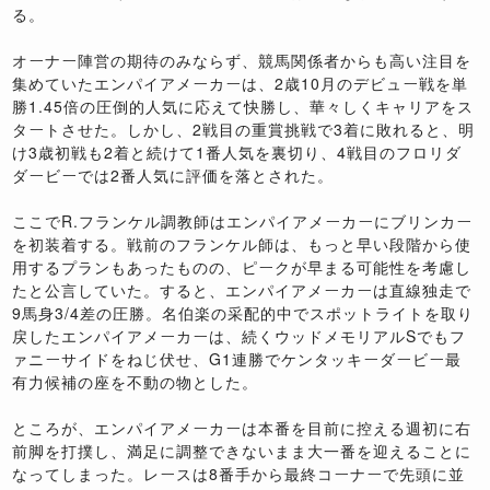
る。
オーナー陣営の期待のみならず、競馬関係者からも高い注目を
集めていたエンパイアメーカーは、2歳10月のデビュー戦を単
勝1.45倍の圧倒的人気に応えて快勝し、華々しくキャリアをス
タートさせた。しかし、2戦目の重賞挑戦で3着に敗れると、明
け3歳初戦も2着と続けて1番人気を裏切り、4戦目のフロリダ
ダービーでは2番人気に評価を落とされた。
ここでR.フランケル調教師はエンパイアメーカーにブリンカー
を初装着する。戦前のフランケル師は、もっと早い段階から使
用するプランもあったものの、ピークが早まる可能性を考慮し
たと公言していた。すると、エンパイアメーカーは直線独走で
9馬身3/4差の圧勝。名伯楽の采配的中でスポットライトを取り
戻したエンパイアメーカーは、続くウッドメモリアルSでもフ
ァニーサイドをねじ伏せ、G1連勝でケンタッキーダービー最
有力候補の座を不動の物とした。
ところが、エンパイアメーカーは本番を目前に控える週初に右
前脚を打撲し、満足に調整できないまま大一番を迎えることに
なってしまった。レースは8番手から最終コーナーで先頭に並