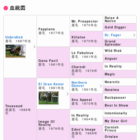
血統図
Raise A
Native
Mr. Prospector
鹿毛 1970年生
Gold Digger
Fappiano
鹿毛 1977年生
Dr. Fager
Killaloe
Unbridled
鹿毛 1970年生
鹿毛 1987年生
Grand
Splendor
Wild Risk
Le Fabuleux
栗毛 1961年生
Anguar
Gana Facil
栗毛 1981年生
In Reality
Charedi
黒鹿毛 1976年
生
Magic
Nearctic
Northern
El Gran Senor
Dancer
鹿毛 1981年生
鹿毛 1961年生
Natalma
Buckpasser
Sex Appeal
栗毛 1970年生
Best In Show
Toussaud
黒鹿毛 1989年
生
Intentionally
In Reality
鹿毛 1964年生
My Dear Girl
Image Of
Reality
Cornish
鹿毛 1976年生
Edee's Image
Prince
黒鹿毛 1969年
生
Ortalan