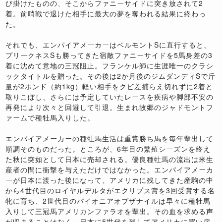
び掛けたものの、そこからファニーサイドに突き放されて2
着。前哨戦で退けた相手に最大の夢を奪われる結果に終わっ
た。
それでも、エンパイアメーカーはベルモントSに直行すると、
プリークネスSも勝ってきた宿敵ファニーサイドを5馬身差の3
着に沈めて意地の三冠阻止。フランケル師に生涯唯一のクラシ
ックタイトルを贈った。その後は2か月後のジムダンディSで斤
量が2ポンド（約1kg）軽い相手をクビ差捕らえ切れずに2着と
取りこぼし、さらには予定していたレースを疾病や脚部不安の
再発により次々と回避して引退。生まれ故郷のジャドモントフ
ァームで種牡馬入りした。
エンパイアメーカーの種牡馬生活は重賞勝ち馬を毎年輩出して
順調そのものだった。ところが、6年目の繁殖シーズンを終え
た秋に突如として日本に売却される。優良種牡馬の流出は米生
産者の間に衝撃を与えただけではなかった。エンパイアメーカ
ーが日本に渡った後になって、アメリカに残してきた産駒の中
から4世代目のロイヤルデルタがエクリプス賞を3回受賞する名
牝に育ち、2世代目のパイオニアオブザナイルは早々に種牡馬
入りして三冠馬アメリカンファラオを輩出。その血を求める声
が収まることはなく、日本に5世代を残してアメリカに買い戻