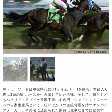
Photo by Getty Images
母トゥーソードは現役時代にG1ゲイムリーHを勝ち、繁殖入り
後は3頭のG1ホースを生み出していた名牝。そして、母ともど
もハーリド・アブドゥラ殿下率いる名門・ジャドモントファー
ムの自家生産馬という、眩いばかりの血統背景を持つエンパイ
アメーカー。その名に込められた期待は見事なまでに結実す