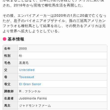
され、2016年から現地で種牡馬生活を再開した。
その後、エンパイアメーカーは2020年の1月に20歳で亡くなっ
たが、息子のパイオニアオブザナイル、孫の三冠馬アメリカン
ファラオも種牡馬として結果を出し、その勢力をアメリカは元
より世界へ拡大しようとしている。
基本情報
生年
2000
性別
牡
毛色
黒鹿毛
父
Unbridled
母
Toussaud
母父
El Gran Senor
調教師
R．フランケル
生産者
Juddmonte Farms
馬主
ジャドモントファーム