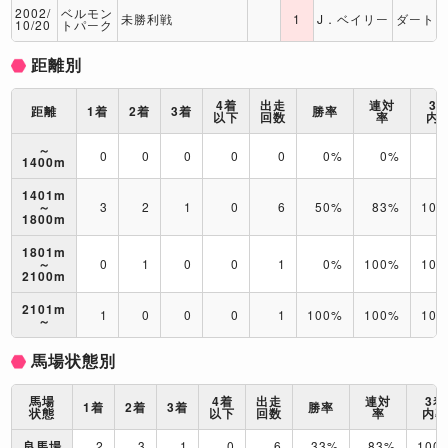
2002/
ベルモン
未勝利戦
1
J．ベイリー
ダート
10/20
トパーク
距離別
4着
出走
連対
3
距離
1着
2着
3着
勝率
以下
回数
率
内
～
0
0
0
0
0
0%
0%
0
1400m
1401m
～
3
2
1
0
6
50%
83%
10
1800m
1801m
～
0
1
0
0
1
0%
100%
10
2100m
2101m
1
0
0
0
1
100%
100%
10
～
馬場状態別
馬場
4着
出走
連対
3着
1着
2着
3着
勝率
状態
以下
回数
率
内
良馬場
2
3
1
0
6
33%
83%
100