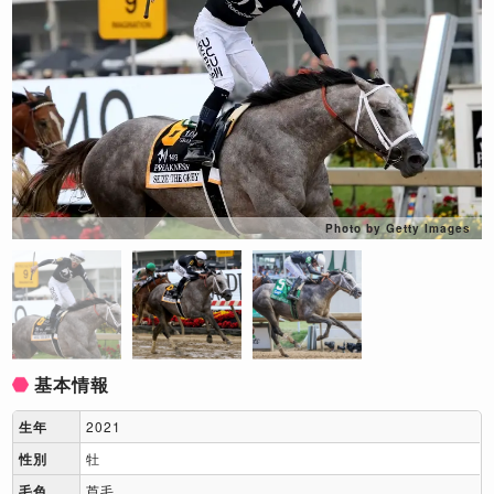
Photo by Getty Images
基本情報
生年
2021
性別
牡
毛色
芦毛