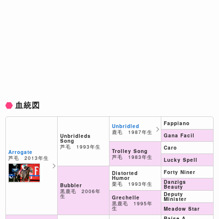
血統図
Fappiano
Unbridled
鹿毛 1987年生
Gana Facil
Unbridleds
Song
芦毛 1993年生
Caro
Trolley Song
Arrogate
芦毛 1983年生
芦毛 2013年生
Lucky Spell
Forty Niner
Distorted
Humor
Danzigs
栗毛 1993年生
Bubbler
Beauty
黒鹿毛 2006年
Deputy
生
Grechelle
Minister
黒鹿毛 1995年
生
Meadow Star
Raise A