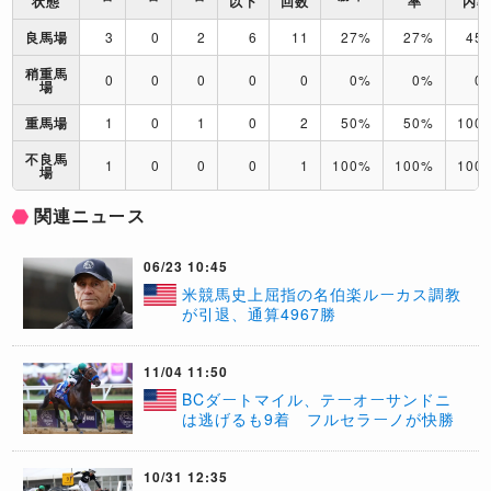
状態
以下
回数
率
内
良馬場
3
0
2
6
11
27%
27%
45
稍重馬
0
0
0
0
0
0%
0%
0
場
重馬場
1
0
1
0
2
50%
50%
100
不良馬
1
0
0
0
1
100%
100%
100
場
関連ニュース
06/23 10:45
​米競馬史上屈指の名伯楽ルーカス調教
が引退、通算4967勝
11/04 11:50
​BCダートマイル、テーオーサンドニ
は逃げるも9着 フルセラーノが快勝
10/31 12:35