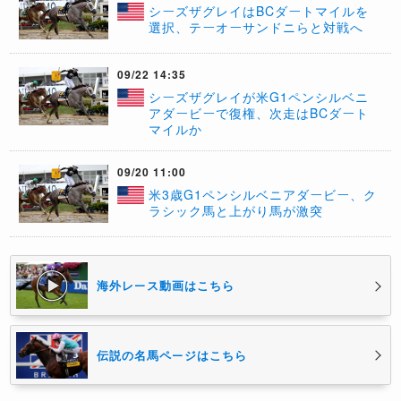
シーズザグレイはBCダートマイルを
選択、テーオーサンドニらと対戦へ
09/22 14:35
シーズザグレイが米G1ペンシルベニ
アダービーで復権、次走はBCダート
マイルか
09/20 11:00
米3歳G1ペンシルベニアダービー、ク
ラシック馬と上がり馬が激突
海外レース動画はこちら
伝説の名馬ページはこちら