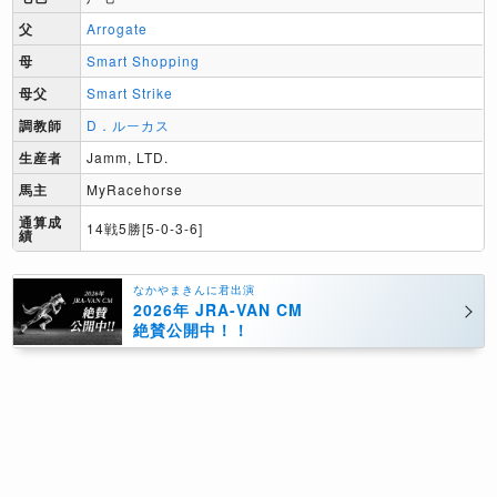
父
Arrogate
母
Smart Shopping
母父
Smart Strike
調教師
D．ルーカス
生産者
Jamm, LTD.
馬主
MyRacehorse
通算成
14戦5勝[5-0-3-6]
績
なかやまきんに君出演
2026年 JRA-VAN CM
絶賛公開中！！