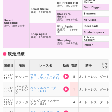
Native
Mr. Prospector
鹿毛 1970年生
Gold Digger
Smart Strike
鹿毛 1992年生
Smarten
Classy 'n
Smart
鹿毛 1981年生
No Class
Smart
Shopping
鹿毛 2013年生
Icecapade
Wild Again
黒鹿毛 1980年
生
Bushel-n-peck
Shop Again
鹿毛 2002年生
Private
Account
Shopping
鹿毛 1988年生
Impish
競走成績
トラ
開催日
場所
レース名
動画
着順
騎手
ック
2024/
ブリーダーズカップ
デルマー
8
J．トーレス
ダート
11/02
ダートマイル（G1）
パークス
2024/
ペンシルベニアダー
レーシン
1
J．トーレス
ダート
09/21
ビー（G1）
グ
2024/
ジムダンディステー
サラトガ
4
J．トーレス
ダート
07/27
クス（G2）
2024/
ベルモントステーク