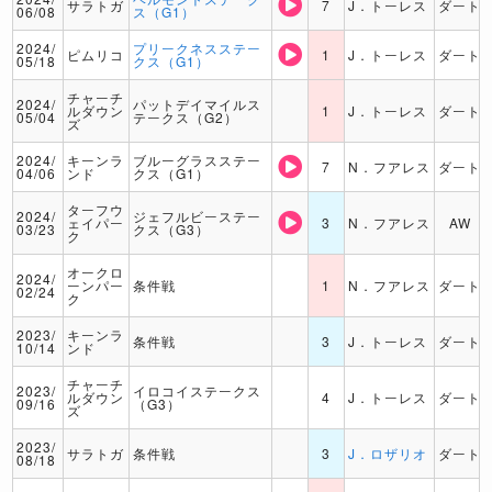
サラトガ
7
J．トーレス
ダート
06/08
ス（G1）
2024/
プリークネスステー
ピムリコ
1
J．トーレス
ダート
05/18
クス（G1）
チャーチ
2024/
パットデイマイルス
ルダウン
1
J．トーレス
ダート
05/04
テークス（G2）
ズ
2024/
キーンラ
ブルーグラスステー
7
N．フアレス
ダート
04/06
ンド
クス（G1）
ターフウ
2024/
ジェフルビーステー
ェイパー
3
N．フアレス
AW
03/23
クス（G3）
ク
オークロ
2024/
ーンパー
条件戦
1
N．フアレス
ダート
02/24
ク
2023/
キーンラ
条件戦
3
J．トーレス
ダート
10/14
ンド
チャーチ
2023/
イロコイステークス
ルダウン
4
J．トーレス
ダート
09/16
（G3）
ズ
2023/
サラトガ
条件戦
3
J．ロザリオ
ダート
08/18