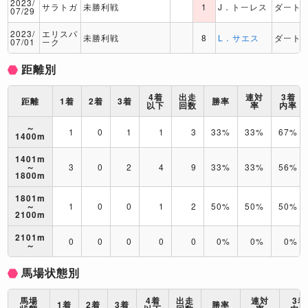
2023/
サラトガ
未勝利戦
1
J．トーレス
ダート
07/29
2023/
エリスパ
未勝利戦
8
L．サエス
ダート
07/01
ーク
距離別
4着
出走
連対
3着
距離
1着
2着
3着
勝率
以下
回数
率
内率
～
1
0
1
1
3
33%
33%
67%
1400m
1401m
～
3
0
2
4
9
33%
33%
56%
1800m
1801m
～
1
0
0
1
2
50%
50%
50%
2100m
2101m
0
0
0
0
0
0%
0%
0%
～
馬場状態別
馬場
4着
出走
連対
3着
1着
2着
3着
勝率