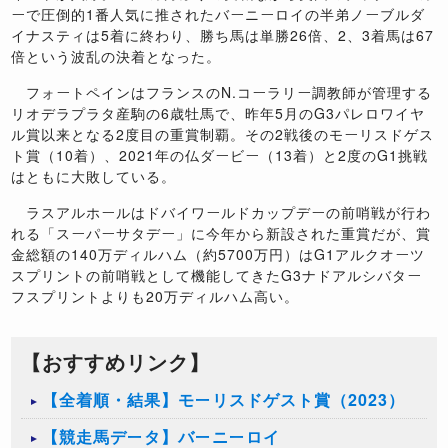
ーで圧倒的
1
番人気に推されたバーニーロイの半弟ノーブルダ
イナスティは
5
着に終わり、勝ち馬は単勝
26
倍、
2
、
3
着馬は
67
倍という波乱の決着となった。
フォートペインはフランスの
N.
コーラリー調教師が管理する
リオデラプラタ産駒の
6
歳牡馬で、昨年
5
月の
G3
パレロワイヤ
ル賞以来となる
2
度目の重賞制覇。その
2
戦後のモーリスドゲス
ト賞（
10
着）、
2021
年の仏ダービー（
13
着）と
2
度の
G1
挑戦
はともに大敗している。
ラスアルホールはドバイワールドカップデーの前哨戦が行わ
れる「スーパーサタデー」に今年から新設された重賞だが、賞
金総額の
140
万ディルハム（約
5700
万円）は
G1
アルクオーツ
スプリントの前哨戦として機能してきた
G3
ナドアルシバター
フスプリントよりも
20
万ディルハム高い。
【おすすめリンク】
【全着順・結果】モーリスドゲスト賞（2023）
【競走馬データ】バーニーロイ