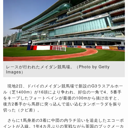
レースが行われたメイダン競馬場。（Photo by Getty
Images）
現地
2
日、ドバイのメイダン競馬場で新設の
G3
ラスアルホー
ル（芝
1400m
）が
16
頭により争われ、好位の一角で
4
、
5
番手
をキープしたフォートペインが最後の
100m
から抜け出すと、
後方
2
番手から馬群に突っ込んで追い込むタンボーラダを振り
切った（クビ差）。
さらに
1
馬身差の
3
着に中団の内ラチ沿いを追走したエコーポ
イントが入線。
1
年
4
カ月ぶりの実戦ながら英国のブックメーカ