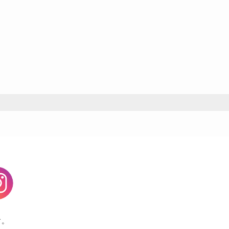
agram
す。