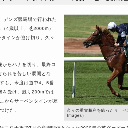
ーデンズ競馬場で行われた
（4歳以上、芝2000m）
ンタインが逃げ切り。久々
発からハナを切り、最終コ
けられる苦しい展開とな
すも、今度は道中4、5番
を受け、残り200mでは
こからサーペンタインが差
をつけた。
久々の重賞勝利を飾ったサーペンタイ
Images）
コロナ禍で7月の変則開催となった2020年の英ダービー