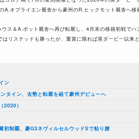
ドのA.オブライエン厩舎から豪州のR.ヒックモット厩舎へ
ハウス＆A.ボット厩舎へ再び転厩し、4月末の移籍初戦でハ
ではリステッドも勝ったが、重賞に限れば英ダービー以来と
イン
ーペンタイン、去勢と転厩を経て豪州デビューへ
2020）
賞初制覇、豪G3ネヴィルセルウッドSで粘り腰