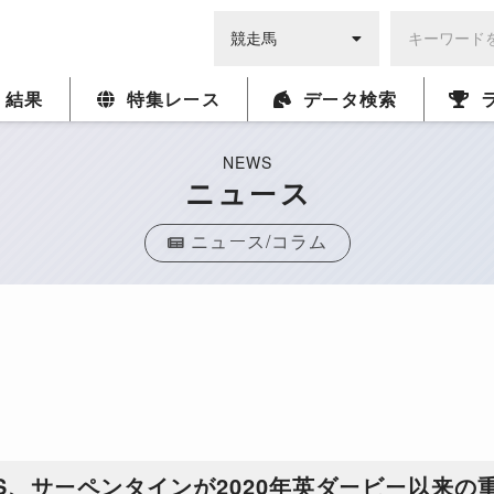
・結果
特集レース
データ検索
NEWS
ニュース
ニュース/コラム
S、サーペンタインが2020年英ダービー以来の