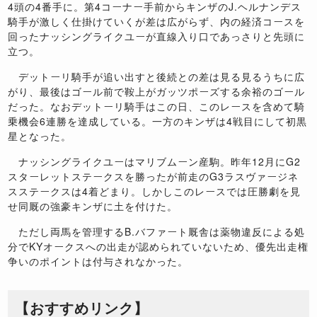
4頭の4番手に。第4コーナー手前からキンザのJ.ヘルナンデス
騎手が激しく仕掛けていくが差は広がらず、内の経済コースを
回ったナッシングライクユーが直線入り口であっさりと先頭に
立つ。
デットーリ騎手が追い出すと後続との差は見る見るうちに広
がり、最後はゴール前で鞍上がガッツポーズする余裕のゴール
だった。なおデットーリ騎手はこの日、このレースを含めて騎
乗機会6連勝を達成している。一方のキンザは4戦目にして初黒
星となった。
ナッシングライクユーはマリブムーン産駒。昨年12月にG2
スターレットステークスを勝ったが前走のG3ラスヴァージネ
スステークスは4着どまり。しかしこのレースでは圧勝劇を見
せ同厩の強豪キンザに土を付けた。
ただし両馬を管理するB.バファート厩舎は薬物違反による処
分でKYオークスへの出走が認められていないため、優先出走権
争いのポイントは付与されなかった。
【おすすめリンク】