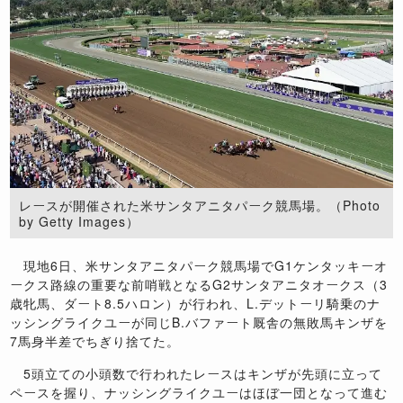
レースが開催された米サンタアニタパーク競馬場。（Photo
by Getty Images）
現地6日、米サンタアニタパーク競馬場でG1ケンタッキーオ
ークス路線の重要な前哨戦となるG2サンタアニタオークス（3
歳牝馬、ダート8.5ハロン）が行われ、L.デットーリ騎乗のナ
ッシングライクユーが同じB.バファート厩舎の無敗馬キンザを
7馬身半差でちぎり捨てた。
5頭立ての小頭数で行われたレースはキンザが先頭に立って
ペースを握り、ナッシングライクユーはほぼ一団となって進む