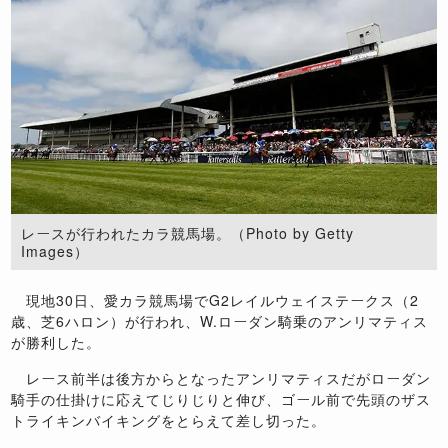
レースが行われたカラ競馬場。（Photo by Getty
Images）
現地
30
日、愛カラ競馬場で
G2
レイルウェイステークス（
2
歳、芝
6
ハロン）が行われ、
W.
ローダン騎乗のアンリマティス
が勝利した。
レース前半は後方からとなったアンリマティスだがローダン
騎手の仕掛けに応えてじりじりと伸び、ゴール前で先頭のザス
トライキンバイキングをとらえて差し切った。