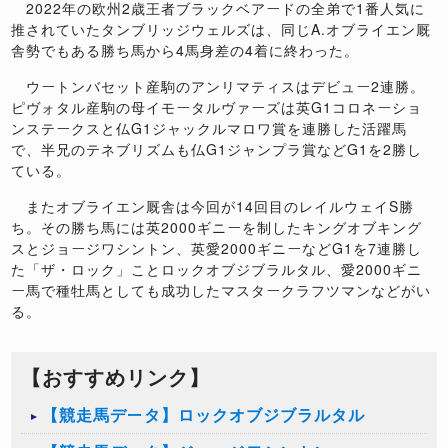
2022
年の欧州
2
歳王者ブラックベアードの全弟で
1
番人気に
推されていたタンブリッジウェルズは、同じ
A.
オブライエン厩
舎勢でもある勝ち馬から
4
馬身差の
4
着に終わった。
ウートンバセット産駒のアンリマティスはデビュー
2
連勝。
ピヴォタル産駒の母イモータルヴァーズは英
G1
コロネーショ
ンステークスと仏
G1
ジャックルマロワ賞を連勝した活躍馬
で、半兄のテネブリズムも仏
G1
ジャンプラ賞など
G1
を
2
勝し
ている。
またオブライエン厩舎は今回が
14
回目のレイルウェイ
S
勝
ち。その勝ち馬には英
2000
ギニーを制したキングオブキング
スとジョージワシントン、英愛
2000
ギニーなど
G1
を
7
連勝し
た「ザ・ロック」ことロックオブジブラルタル、愛
2000
ギニ
ー馬で種牡馬としても成功したマスタークラフツマンなどがい
る。
【おすすめリンク】
【競走馬データ】ロックオブジブラルタル