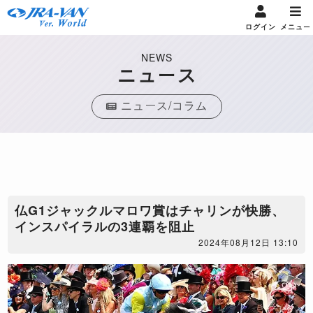
ログイン
メニュー
NEWS
ニュース
ニュース/コラム
​仏G1ジャックルマロワ賞はチャリンが快勝、
インスパイラルの3連覇を阻止
2024年08月12日 13:10