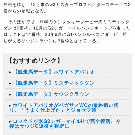
帰戦を勝ち、
12
月末の
G3
ミスタープロスペクターステークス
2
着からの参戦となる。
そのほかでは、昨年のケンタッキーダービー馬ミスティック
ダンは
9
番枠、
12
月の
G2
シガーマイルハンデキャップを制した
ロックドは
11
番枠、
23
年
9
月に
G1
ペンシルベニアダービー勝
ちがあるサウジクラウンは
2
番枠となっている。
【おすすめリンク】
【競走馬データ】ホワイトアバリオ
【競走馬データ】ミスティックダン
【競走馬データ】サウジクラウン
ホワイトアバリオがペガサスWCの最終追い切
り、「うまく仕上げた」とジョセフ師
ロックドが米G2シガーマイルHで完全復活、今
後はサウジC遠征も視野に