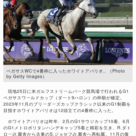
ペガサスWCで4番枠に入ったホワイトアバリオ。（Photo
by Getty Images）
現地
25
日に米ガルフストリームパーク競馬場で行われる
G1
ペガサスワールドカップ（ダート
9
ハロン）の枠順が確定。
2023
年
11
月のブリーダーズカップクラシック以来の
G1
制覇を
目指すホワイトアバリオは
12
頭立ての
4
番枠に入った。
ホワイトアバリオは昨年、
2
月の
G1
サウジカップ
10
着、
6
月
の
G1
メトロポリタンハンデキャップ
5
着と精彩を欠き、
R.
ダト
ロー
Jr.
厩舎から古巣の
S.
ジョセフ
Jr.
厩舎へ再転厩。
11
月の復