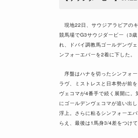
現地
22
日、サウジアラビアの
競馬場で
G3
サウジダービー（
3
歳
れ、ドバイ調教馬ゴールデンヴェ
ンフォーエバーを
2
着に下した。
序盤はハナを切ったシンフォー
ラヴ、ミストレスと日本勢が前を
ヴェコマが
4
番手で続く展開に。
にゴールデンヴェコマが追い出し
浮上。さらに粘るシンフォーエバ
らえ、最後は
1
馬身
3/4
差をつけて