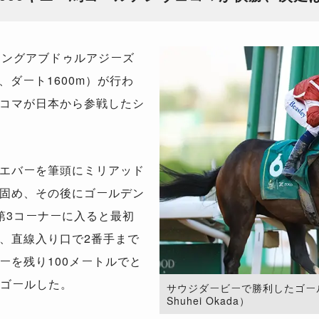
キングアブドゥルアジーズ
、ダート
1600m
）が行わ
コマが日本から参戦したシ
エバーを筆頭にミリアッド
固め、その後にゴールデン
第
3
コーナーに入ると最初
、直線入り口で
2
番手まで
ーを残り
100
メートルでと
ゴールした。
サウジダービーで勝利したゴールデ
Shuhei Okada）