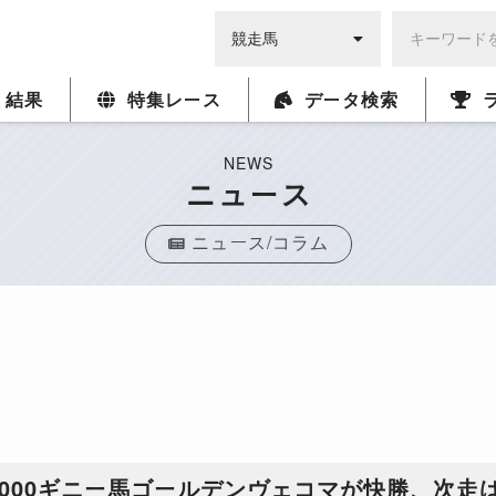
・結果
特集レース
データ検索
NEWS
ニュース
ニュース/コラム
2000ギニー馬ゴールデンヴェコマが快勝、次走は