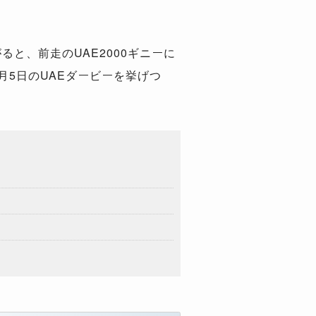
がると、前走の
UAE2000
ギニーに
月
5
日の
UAE
ダービーを挙げつ