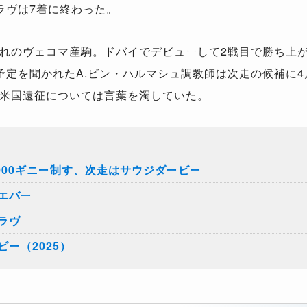
ラヴは
7
着に終わった。
れのヴェコマ産駒。ドバイでデビューして
2
戦目で勝ち上
予定を聞かれた
A.
ビン・ハルマシュ調教師は次走の候補に
4
米国遠征については言葉を濁していた。
000ギニー制す、次走はサウジダービー
エバー
ラヴ
ー（2025）