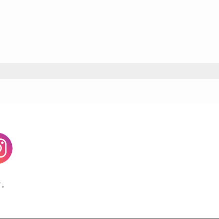
agram
す。