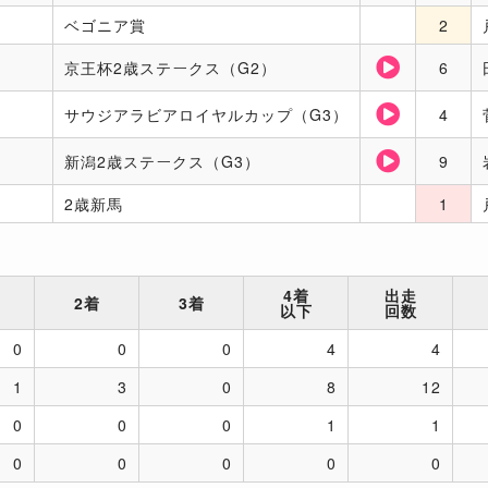
ベゴニア賞
2
京王杯2歳ステークス（G2）
6
サウジアラビアロイヤルカップ（G3）
4
新潟2歳ステークス（G3）
9
2歳新馬
1
4着
出走
2着
3着
以下
回数
0
0
0
4
4
1
3
0
8
12
0
0
0
1
1
0
0
0
0
0