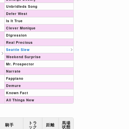
Unbridleds Song
Defer West
Is It True
Clever Monique
Digression
Real Precious
Seattle Slew
Weekend Surprise
Mr. Prospector
Narrate
Fappiano
Demure
Known Fact
All Things New
トラ
馬場
騎手
距離
ック
状態