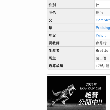
性別
牡
毛色
鹿毛
父
Complex
母
Praisin
母父
Pulpit
調教師
森秀行
生産者
Bret Jo
馬主
藤田晋
通算成績
17戦1勝[