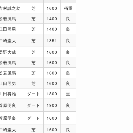
吉村誠之助
芝
1600
稍重
松若風馬
芝
1400
良
江田照男
芝
1400
良
戸崎圭太
芝
1351
良
団野大成
芝
1600
良
松若風馬
芝
1600
良
松若風馬
芝
1600
良
江田照男
芝
1600
良
川田将雅
ダート
1800
重
菅原明良
ダート
1900
良
菅原明良
ダート
1600
良
戸崎圭太
芝
1600
良