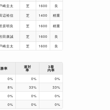
戸崎圭太
芝
1600
良
田辺裕信
芝
1400
稍重
菅原明良
芝
1600
稍重
岩田康誠
芝
1600
良
戸崎圭太
芝
1600
良
連対
3着
勝率
率
内率
0%
0%
0%
8%
33%
33%
0%
0%
0%
0%
0%
0%