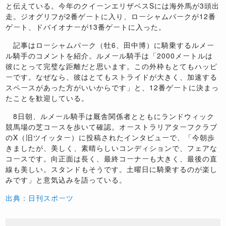
と伝えている。今年のクイーンエリザベスSには海外馬が3頭出
走。ジオグリフが2番ゲートに入り、ローシャムパークが12番
ゲート、ドバイオナーが13番ゲートに入った。
記事はローシャムパーク（牡6、田中博）に騎乗するルメー
ル騎手のコメントを紹介。ルメール騎手は「2000メートルは
彼にとって完璧な距離だと思います。この外枠もとてもハッピ
ーです。なぜなら、彼はとてもストライドが大きく、加速する
スペースがあった方がいいからです」と、12番ゲートに決まっ
たことを歓迎している。
8日朝、ルメール騎手は厩舎関係者とともにランドウィック
競馬場の芝コースを歩いて確認。オーストラリアターフクラブ
のX（旧ツイッター）に投稿されたインタビューで、「今朝歩
きましたが、美しく、素晴らしいコンディションで、フェアな
コースです。向正面は長く、最終コーナーも大きく、最後の直
線も美しい。スタンドもそうです。土曜日に騎乗するのが楽し
みです」と意気込みを語っている。
出典：日刊スポーツ