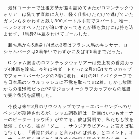
最終コーナーでは後方勢が差を詰めてきたがロマンチックウ
ォリアーは慌てず直線に入り、軽く仕掛けただけで逃げていた
ガレンらをかわすと残り300メートル手前でスパート。唯一、
べラジオオペラだけが追いすがってきたが勝ち負けには持ち込
ませず、1馬身3/4差を付けてゴールした。
勝ち馬から5馬身1/4差の3着はフランス馬のキジサナ。ロー
シャムパークは3着争いでわずかに及ばず5着までだった。
C.シャム厩舎のロマンチックウォリアーは史上初の香港カッ
プ4連覇を達成。今年は初ダートだった2月のG1サウジカップ
でフォーエバーヤングの2着に敗れ、4月のG1ドバイターフで
も日本馬のソウルラッシュに不覚を取っての2着。しかし故障
からの復帰戦だったG2香ジョッキークラブカップからの連勝
で完全復活を証明した。
今後は来年2月のサウジカップでフォーエバーヤングへのリ
ベンジが期待されるが、シャム調教師は「計画はいつもオーナ
ーのピーター（ラウ氏）が立てる。彼は賢明で、私たちも彼を
信頼している。彼が『ダニー、サウジアラビアへ』と言えば私
も行くし、『香港に残れ』と言われれば残る」とコメント。オ
ーナーの許可を得てから具体的な計画を固める意向を示した。