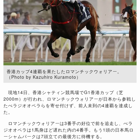
香港カップ4連覇を果たしたロマンチックウォリアー。
（Photo by Kazuhiro Kuramoto）
現地14日、香港シャティン競馬場でG1香港カップ（芝
2000m）が行われ、ロマンチックウォリアーが日本から参戦し
たべラジオオペラらを寄せ付けず、前人未到の4連覇を達成し
た。
ロマンチックウォリアーは3番手の好位で前を追走し、べラ
ジオオペラは1馬身ほど遅れた内の4番手。もう1頭の日本馬ロ
ーシャムパークは7頭立ての最後方に待機する。