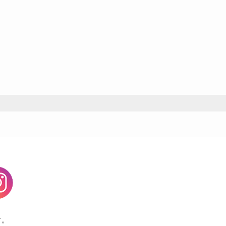
agram
す。