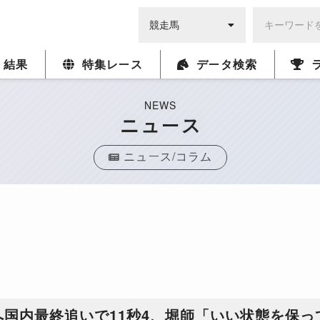
・結果
特集レース
データ検索
NEWS
ニュース
ニュース/コラム
国内最終追いで11秒4、堀師「いい状態を保っ