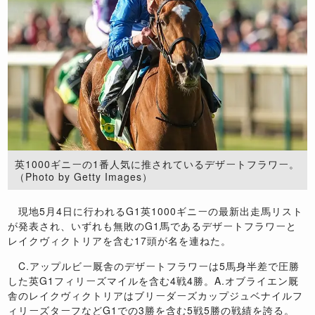
英1000ギニーの1番人気に推されているデザートフラワー。
（Photo by Getty Images）
現地
5
月
4
日に行われる
G1
英
1000
ギニーの最新出走馬リスト
が発表され、いずれも無敗の
G1
馬であるデザートフラワーと
レイクヴィクトリアを含む
17
頭が名を連ねた。
C.
アップルビー厩舎のデザートフラワーは
5
馬身半差で圧勝
した英
G1
フィリーズマイルを含む
4
戦
4
勝。
A.
オブライエン厩
舎のレイクヴィクトリアはブリーダーズカップジュベナイルフ
ィリーズターフなど
G1
での
3
勝を含む
5
戦
5
勝の戦績を誇る。