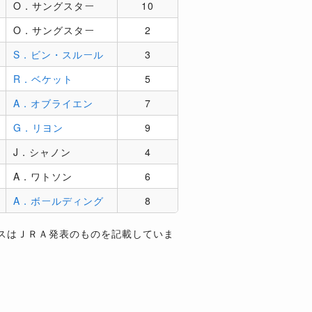
O．サングスター
10
O．サングスター
2
S．ビン・スルール
3
R．ベケット
5
A．オブライエン
7
G．リヨン
9
J．シャノン
4
A．ワトソン
6
A．ボールディング
8
スはＪＲＡ発表のものを記載していま