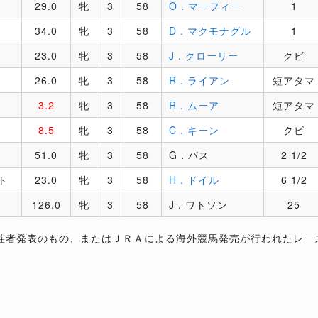
29.0
牝
3
58
O．マーフィー
1
34.0
牝
3
58
D．マクモナグル
1
23.0
牝
3
58
J．クローリー
クビ
26.0
牝
3
58
R．ライアン
短アタマ
3.2
牝
3
58
R．ムーア
短アタマ
8.5
牝
3
58
C．キーン
クビ
51.0
牝
3
58
G．バス
2 1/2
ト
23.0
牝
3
58
H．ドイル
6 1/2
126.0
牝
3
58
J．ワトソン
25
催者発表のもの、またはＪＲＡによる海外競馬発売が行われたレー