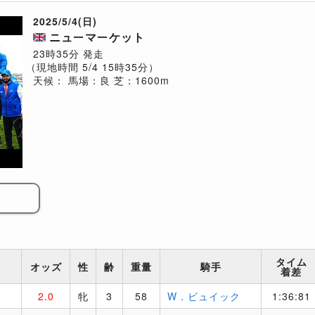
2025/5/4(日)
ニューマーケット
23時35分 発走
（現地時間 5/4 15時35分）
天候：
馬場：良
芝：1600m
タイム
オッズ
性
齢
重量
騎手
着差
2.0
牝
3
58
W．ビュイック
1:36:81