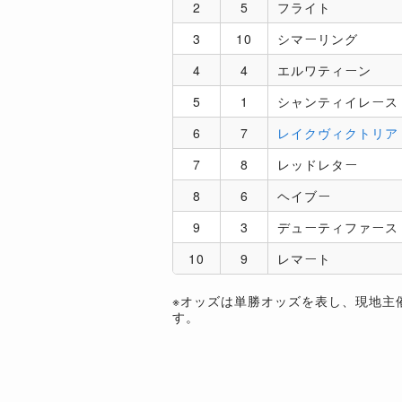
2
5
フライト
3
10
シマーリング
4
4
エルワティーン
5
1
シャンティイレース
6
7
レイクヴィクトリア
7
8
レッドレター
8
6
ヘイブー
9
3
デューティファース
10
9
レマート
※オッズは単勝オッズを表し、現地主
す。