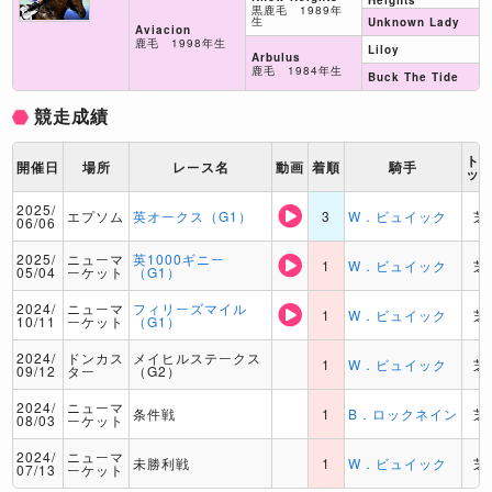
Heights
黒鹿毛 1989年
生
Unknown Lady
Aviacion
鹿毛 1998年生
Liloy
Arbulus
鹿毛 1984年生
Buck The Tide
競走成績
ト
開催日
場所
レース名
動画
着順
騎手
ッ
2025/
エプソム
英オークス（G1）
3
W．ビュイック
芝
06/06
2025/
ニューマ
英1000ギニー
1
W．ビュイック
芝
05/04
ーケット
（G1）
2024/
ニューマ
フィリーズマイル
1
W．ビュイック
芝
10/11
ーケット
（G1）
2024/
ドンカス
メイヒルステークス
1
W．ビュイック
芝
09/12
ター
（G2）
2024/
ニューマ
条件戦
1
B．ロックネイン
芝
08/03
ーケット
2024/
ニューマ
未勝利戦
1
W．ビュイック
芝
07/13
ーケット