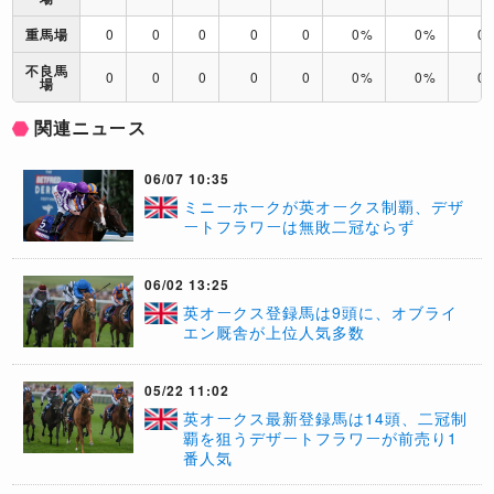
重馬場
0
0
0
0
0
0%
0%
0
不良馬
0
0
0
0
0
0%
0%
0
場
関連ニュース
06/07 10:35
ミニーホークが英オークス制覇、デザ
ートフラワーは無敗二冠ならず
06/02 13:25
英オークス登録馬は9頭に、オブライ
エン厩舎が上位人気多数
05/22 11:02
英オークス最新登録馬は14頭、二冠制
覇を狙うデザートフラワーが前売り1
番人気