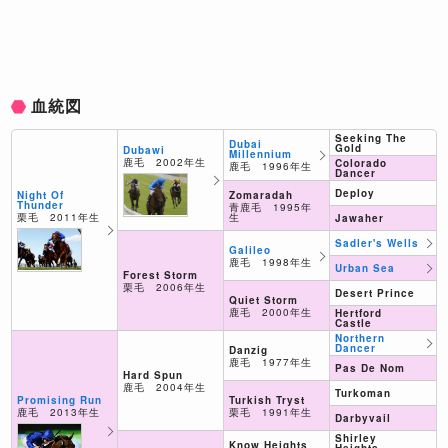
血統図
Seeking The
Dubai
Gold
Dubawi
Millennium
鹿毛 2002年生
Colorado
鹿毛 1996年生
Dancer
Deploy
Zomaradah
Night Of
Thunder
青鹿毛 1995年
生
栗毛 2011年生
Jawaher
Sadler's Wells
Galileo
鹿毛 1998年生
Urban Sea
Forest Storm
栗毛 2006年生
Desert Prince
Quiet Storm
鹿毛 2000年生
Hertford
Castle
Northern
Dancer
Danzig
鹿毛 1977年生
Pas De Nom
Hard Spun
鹿毛 2004年生
Turkoman
Promising Run
Turkish Tryst
鹿毛 2013年生
栗毛 1991年生
Darbyvail
Shirley
Know Heights