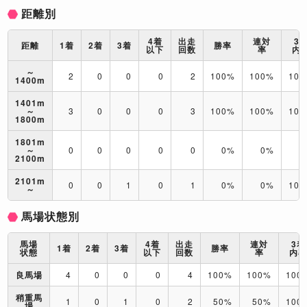
距離別
4着
出走
連対
3
距離
1着
2着
3着
勝率
以下
回数
率
内
～
2
0
0
0
2
100%
100%
10
1400m
1401m
～
3
0
0
0
3
100%
100%
10
1800m
1801m
～
0
0
0
0
0
0%
0%
0
2100m
2101m
0
0
1
0
1
0%
0%
10
～
馬場状態別
馬場
4着
出走
連対
3着
1着
2着
3着
勝率
状態
以下
回数
率
内
良馬場
4
0
0
0
4
100%
100%
100
稍重馬
1
0
1
0
2
50%
50%
100
場