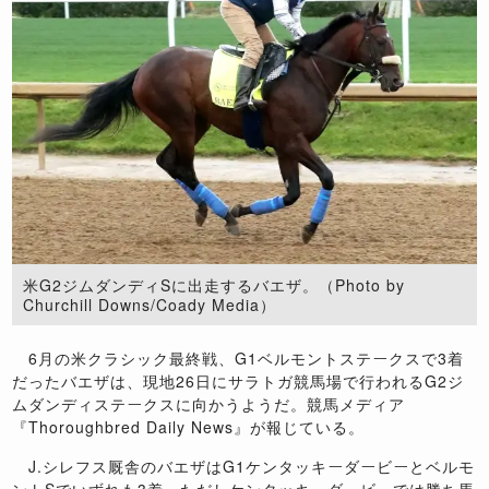
米G2ジムダンディSに出走するバエザ。（Photo by
Churchill Downs/Coady Media）
6月の米クラシック最終戦、G1ベルモントステークスで3着
だったバエザは、現地26日にサラトガ競馬場で行われるG2ジ
ムダンディステークスに向かうようだ。競馬メディア
『Thoroughbred Daily News』が報じている。
J.シレフス厩舎のバエザはG1ケンタッキーダービーとベルモ
ントSでいずれも3着。ただしケンタッキーダービーでは勝ち馬