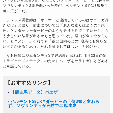
ソヴリンティと2馬身弱だった差が、ベルモントSでは6馬身半
差に広がった。
シレフス調教師は「オーナーと協議しているのはサラトガ行
きだけ」と語り、前走については「あんな走りは全くの予想
外。ケンタッキーダービーのような走りを期待していたし、も
う少しいい結果が出るかもと思っていた。理由が全く分からな
い」とコメント。それでも「彼は国内のどの3歳馬にも劣らな
い実力があると思う。それを証明してほしい」と続けた。
なお同師はジムダンディSで好結果が出れば、8月23日のG1
トラヴァーズステークスのためにバエザをサラトガにとどめる
とも話している。
【おすすめリンク】
【競走馬データ】バエザ
ベルモントSはKYダービーの上位3頭と変わら
ず、ソヴリンティが完勝で二冠達成