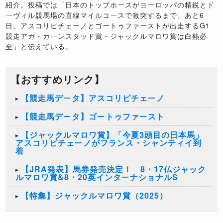
紹介。投稿では「日本のトップホースがヨーロッパの精鋭とド
ーヴィル競馬場の直線マイルコースで激突するまで、あと6
日。アスコリピチェーノとゴートゥファーストが出走するG1
競走アガ・カーンスタッド賞－ジャックルマロワ賞は白熱必
至」と伝えている。
【おすすめリンク】
【競走馬データ】アスコリピチェーノ
【競走馬データ】ゴートゥファースト
【ジャックルマロワ賞】「今夏3頭目の日本馬」
アスコリピチェーノがフランス・シャンティイ到
着
【JRA発表】馬券発売決定！ 8・17仏ジャック
ルマロワ賞&8・20英インターナショナルS
【特集】ジャックルマロワ賞（2025）