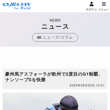
ログイン
メニュー
NEWS
ニュース
ニュース/コラム
豪州馬アスフォーラが欧州で2度目のG1制覇、
ナンソープSを快勝
2025年08月23日 12:01