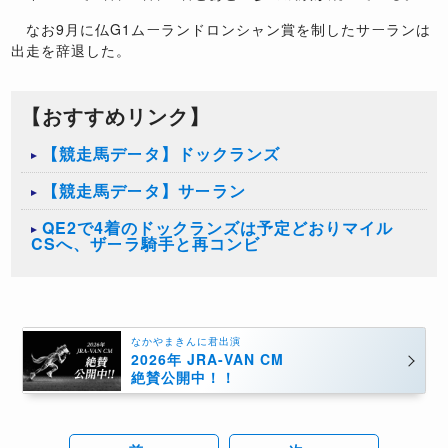
なお
9
月に仏
G1
ムーランドロンシャン賞を制したサーランは
出走を辞退した。
【おすすめリンク】
【競走馬データ】ドックランズ
【競走馬データ】サーラン
QE2で4着のドックランズは予定どおりマイル
CSへ、ザーラ騎手と再コンビ
なかやまきんに君出演
2026年 JRA-VAN CM
絶賛公開中！！