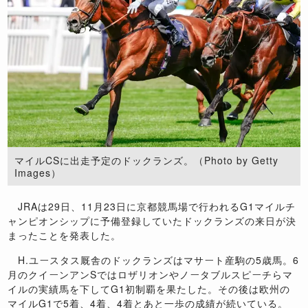
マイルCSに出走予定のドックランズ。（Photo by Getty
Images）
JRA
は
29
日、
11
月
23
日に京都競馬場で行われる
G1
マイルチ
ャンピオンシップに予備登録していたドックランズの来日が決
まったことを発表した。
H.
ユースタス厩舎のドックランズはマサート産駒の
5
歳馬。
6
月のクイーンアン
S
ではロザリオンやノータブルスピーチらマ
イルの実績馬を下して
G1
初制覇を果たした。その後は欧州の
マイル
G1
で
5
着、
4
着、
4
着とあと一歩の成績が続いている。