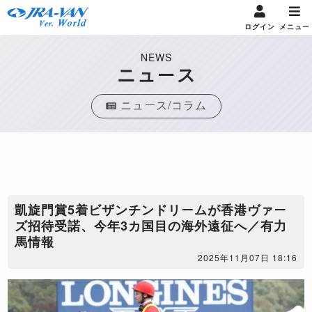
ログイン
メニュー
NEWS
ニュース
ニュース/コラム
凱旋門賞5着ビザンチンドリームが香港ヴァー
ズ招待受諾、今年3カ国目の海外遠征へ／有力
馬情報
2025年11月07日 18:16