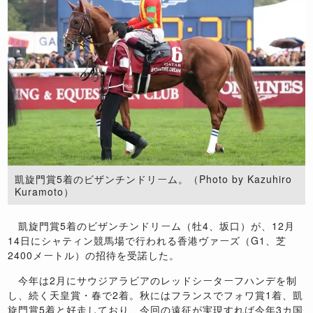
凱旋門賞5着のビザンチンドリーム。（Photo by Kazuhiro
Kuramoto）
凱旋門賞5着のビザンチンドリーム（牡4、坂口）が、12月
14日にシャティン競馬場で行われる香港ヴァーズ（G1、芝
2400メートル）の招待を受諾した。
今年は2月にサウジアラビアのレッドシーターフハンデを制
し、続く天皇賞・春で2着。秋にはフランスでフォワ賞1着、凱
旋門賞5着と好走しており、今回の遠征が実現すれば今年3カ国