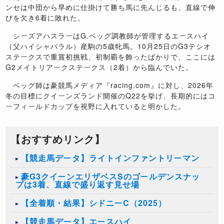
ンセは中団から早めに仕掛けて勝ち馬に先んじるも、直線で伸
びを欠き6着に敗れた。
シーズアハスラーはG.ベッグ調教師が管理するエースハイ
（父ハイシャパラル）産駒の5歳牝馬。10月25日のG3テシオ
ステークスで重賞初挑戦、初制覇を飾ったばかりで、ここには
G2メイトリアークステークス（2着）から臨んでいた。
ベッグ師は豪競馬メディア『racing.com』に対し、2026年
冬の目標にクイーンズランド開催のQ22を挙げ、長期的にはコ
ーフィールドカップを視野に入れていると明かした。
【おすすめリンク】
【競走馬データ】ライトインファントリーマン
豪G3クイーンエリザベスSのゴールデンスナッ
プは3着、直線で盛り返す見せ場
【全着順・結果】シドニーC（2025）
【競走馬データ】エースハイ