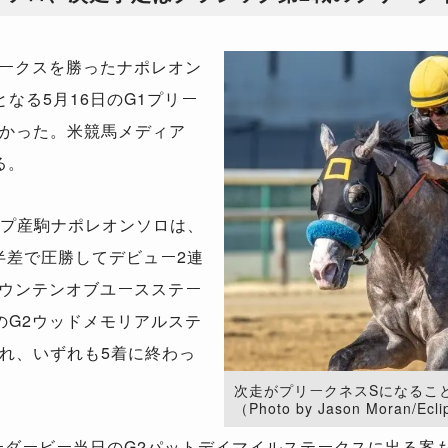
ークスを勝ったナポレオン
なる5月16日のG1プリー
かった。米競馬メディア
いる。
プ産駒ナポレオンソロは、
半差で圧勝してデビュー2連
ァウンテンオブユースステー
のG2ウッドメモリアルステ
れ、いずれも5着に終わっ
次走がプリークネスSになるこ
（Photo by Jason Moran/Ecli
ダービー当日のG2パットデイマイルステークスに出る案