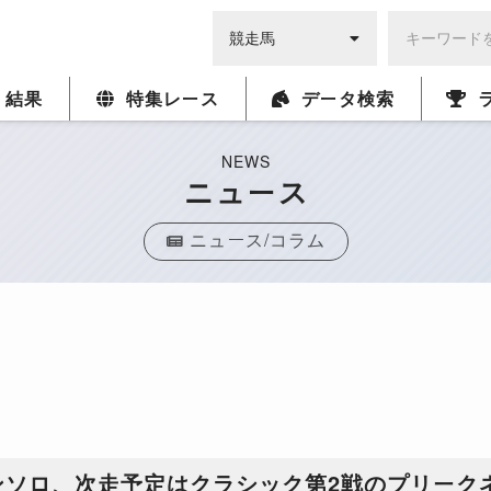
・結果
特集レース
データ検索
NEWS
ニュース
ニュース/コラム
ンソロ、次走予定はクラシック第2戦のプリーク