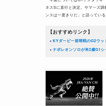
ネスSに直行と決定。サマーズ調
ンスは一度きりだ」と語っている
【おすすめリンク】
​KYダービー前哨戦のG2ウ
ナポレオンソロが米2歳G1