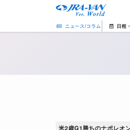
ニュース/コラム
日程
米2歳G1勝ちのナポレオ