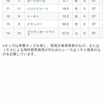
10
1
タージマハル
5.7
牡
3
57
S
11
11
コロナデオーロ
18.0
牡
3
57
J
12
5
トーキン
12.5
牡
3
57
I
13
3
クラッパー
30.2
牡
3
57
J
プリティボーイマイ
14
14
27.2
セ
3
57
R
ア
※オッズは単勝オッズを表し、現地主催者発表のもの、または
ＪＲＡによる海外競馬発売が行われたレースはＪＲＡ発表のも
のを記載しています。