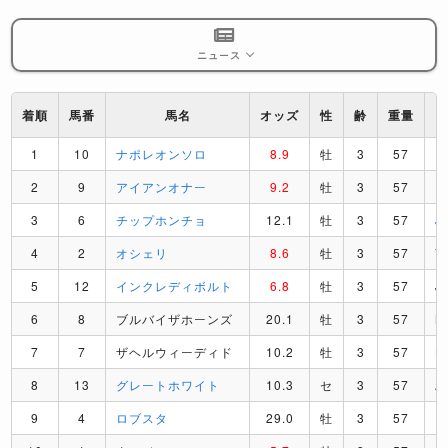
ニュース
着順
馬番
馬名
オッズ
性
齢
重量
1
10
ナポレオンソロ
8.9
牡
3
57
P
2
9
アイアンオナー
9.2
牡
3
57
F
3
6
チップホンチョ
12.1
牡
3
57
J
4
2
オシェリ
8.6
牡
3
57
T
5
12
インクレディボルト
6.8
牡
3
57
J
6
8
ブルバイザホーンズ
20.1
牡
3
57
M
7
7
ザヘルウィーディド
10.2
牡
3
57
L
8
13
グレートホワイト
10.3
セ
3
57
A
9
4
ロブスタ
29.0
牡
3
57
R