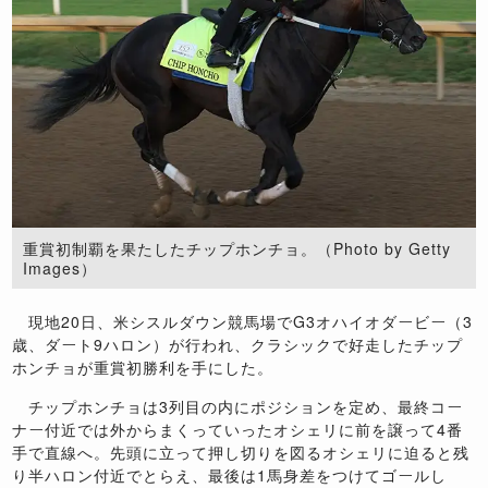
重賞初制覇を果たしたチップホンチョ。（Photo by Getty
Images）
現地20日、米シスルダウン競馬場でG3オハイオダービー（3
歳、ダート9ハロン）が行われ、クラシックで好走したチップ
ホンチョが重賞初勝利を手にした。
チップホンチョは3列目の内にポジションを定め、最終コー
ナー付近では外からまくっていったオシェリに前を譲って4番
手で直線へ。先頭に立って押し切りを図るオシェリに迫ると残
り半ハロン付近でとらえ、最後は1馬身差をつけてゴールし