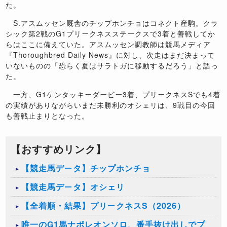
た。
S.アスムッセン厩舎のチップホンチョはコネクト産駒。クラ
シック第2戦のG1プリークネスステークスで3着と善戦してか
らはここに備えていた。アスムッセン調教師は競馬メディア
『Thoroughbred Daily News』に対し、次走はまだ決まって
いないものの「恐らく夏はサラトガに移動するだろう」と語っ
た。
一方、G1ケンタッキーダービー3着、プリークネスSでも4着
の実績がありながらいまだ未勝利のオシェリは、9戦目の今回
も善戦止まりとなった。
【おすすめリンク】
【競走馬データ】チップホンチョ
【競走馬データ】オシェリ
【全着順・結果】プリークネスS（2026）
唯一のG1馬ナポレオンソロ、番手抜け出しでプ