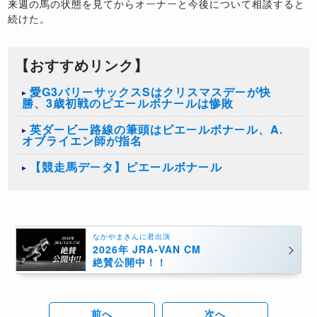
来週の馬の状態を見てからオーナーと今後について相談すると
続けた。
【おすすめリンク】
愛G3バリーサックスSはクリスマスデーが快
勝、3歳初戦のピエールボナールは惨敗
英ダービー路線の筆頭はピエールボナール、A.
オブライエン師が指名
【競走馬データ】ピエールボナール
なかやまきんに君出演
2026年 JRA-VAN CM
絶賛公開中！！
前へ
次へ