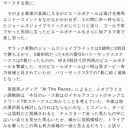
マークする形に。
そのまま最後の直線に入るがピエールボナールは逃げる僚馬
エンドースメントをなかなかかわせず。その間に外へ持ち出し
たジェームズジェイブラドックがじりじりと迫り、ゴール寸前
でやっと先頭に立ったピエールボナールをさらに短アタマ差で
差し切った。
ザラック産駒のジェームズジェイブラドックは2歳時に2戦目
で勝ち上がり、3歳初戦だった4月の愛G3バリーサックスステ
ークスは5着だったものの、叩き2戦目で評判馬のピエールボナ
ールを撃破した。そのピエールボナールは一時は英ダービー有
力候補と目されていたが、バリーサックスSでの7着に続く連敗
となった。
英競馬メディア『At The Races』によると、J.オブライエ
ン調教師は「今日のレース前はロイヤルアスコットのキングエ
ドワード7世ステークスに向かうことを考えていた。今後は他
の選択肢も検討しなければならないかな」とコメント。ダービ
ーは混戦だと指摘されると「チェスターで走った馬たちの中に
はいい走りを見せた馬もいたが、確かに混戦模様だ。トライア
ルを勝ったこの馬も有力候補の一頭と言えるだろう」と語り、