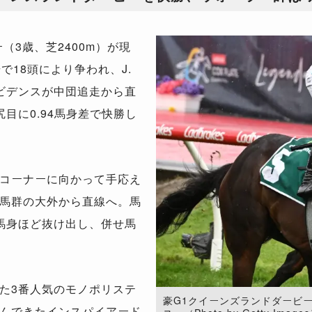
3歳、芝2400m）が現
で18頭により争われ、J.
ビデンスが中団追走から直
目に0.94馬身差で快勝し
コーナーに向かって手応え
馬群の大外から直線へ。馬
馬身ほど抜け出し、併せ馬
た3番人気のモノポリステ
豪G1クイーンズランドダービ
んできたインスパイアード