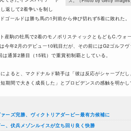
ス。（Photo by Getty Image
差し返して2着争いを制し
ッドゴールドは勝ち馬の1列前から伸び切れず5着に敗れた。
産駒の牡馬で2着のモノポリスティックともどもC.ウォ
は今年2月のデビュー10戦目だが、その前にはG2ゴルフヴ
回は通算2勝目（15戦）で重賞初制覇としている。
om』によると、マクドナルド騎手は「彼は反応がシャープだ
。短期間で大きく成長した」とプロビデンスの感触を明かし
ヴァーズ完勝、ヴィクトリアダービー最有力候補に
ビー、伏兵メゾンルイスが立ち回り良く快勝