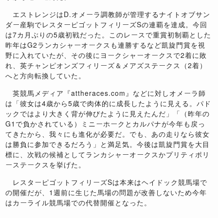
エストレンジはD.オメーラ調教師が管理するナイトオブサン
ダー産駒でレスターピゴットフィリーズSの連覇を達成。今回
は7カ月ぶりの5歳初戦だった。このレースで重賞初制覇とした
昨年はG2ランカシャーオークスも連勝するなど凱旋門賞を視
野に入れていたが、その後にヨークシャーオークスで2着に敗
れ、英チャンピオンズフィリーズ＆メアズステークス（2着）
へと方向転換していた。
英競馬メディア『attheraces.com』などに対しオメーラ師
は「彼女は4歳から5歳で肉体的に成長したように見える。パド
ックではより大きく背が伸びたように見えたんだ」「（昨年の
G1で負かされている）ミニーホークとカルパナが今年も戻っ
てきたから、我々にも進化が必要だ。でも、あの走りなら彼女
は勝負に参加できるだろう」と満足気。今後は凱旋門賞を大目
標に、次戦の候補としてランカシャーオークスかプリティポリ
ーステークスを挙げた。
レスターピゴットフィリーズSは本来はヘイドック競馬場で
の開催だが、1週前に生じた馬場の問題が改善しないため今年
はカーライル競馬場での代替開催となった。