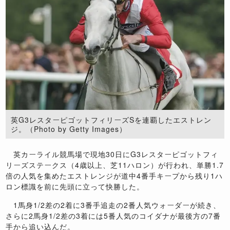
英G3レスターピゴットフィリーズSを連覇したエストレン
ジ。（Photo by Getty Images）
英カーライル競馬場で現地30日にG3レスターピゴットフィ
リーズステークス（4歳以上、芝11ハロン）が行われ、単勝1.7
倍の人気を集めたエストレンジが道中4番手キープから残り1ハ
ロン標識を前に先頭に立って快勝した。
1馬身1/2差の2着に3番手追走の2番人気ウォーダーが続き、
さらに2馬身1/2差の3着には5番人気のコイダナが最後方の7番
手から追い込んだ。