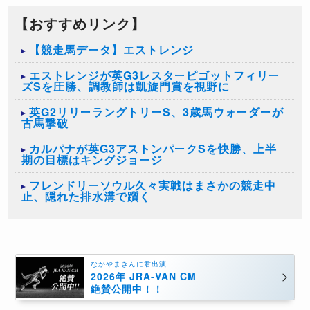
【おすすめリンク】
【競走馬データ】エストレンジ
エストレンジが英G3レスターピゴットフィリー
ズSを圧勝、調教師は凱旋門賞を視野に
英G2リリーラングトリーS、3歳馬ウォーダーが
古馬撃破
カルパナが英G3アストンパークSを快勝、上半
期の目標はキングジョージ
フレンドリーソウル久々実戦はまさかの競走中
止、隠れた排水溝で躓く
なかやまきんに君出演
2026年 JRA-VAN CM
絶賛公開中！！