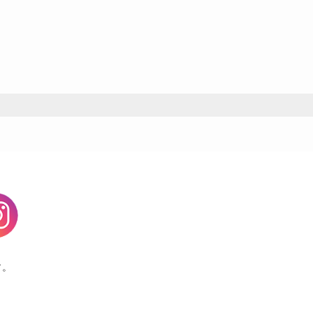
agram
す。