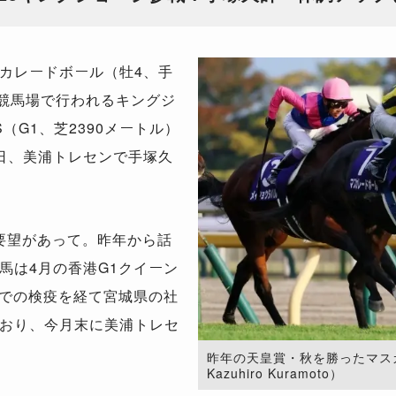
カレードボール（牡4、手
ト競馬場で行われるキングジ
（G1、芝2390メートル）
日、美浦トレセンで手塚久
要望があって。昨年から話
馬は4月の香港G1クイーン
校での検疫を経て宮城県の社
おり、今月末に美浦トレセ
昨年の天皇賞・秋を勝ったマスカレ
Kazuhiro Kuramoto）