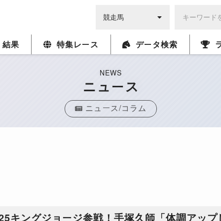
・結果
特集レース
データ検索
NEWS
ニュース
ニュース/コラム
25キングジョージ参戦！手塚久師「体調アップ