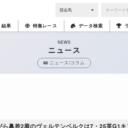
・結果
特集レース
データ検索
NEWS
ニュース
ニュース/コラム
がら鼻差2着のヴェルテンベルクは7・25英G1