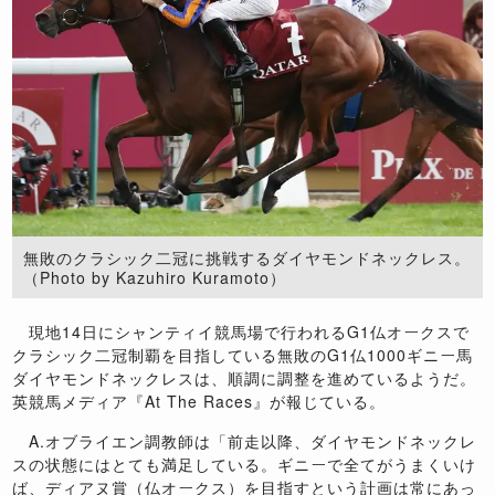
無敗のクラシック二冠に挑戦するダイヤモンドネックレス。
（Photo by Kazuhiro Kuramoto）
現地
14
日にシャンティイ競馬場で行われる
G1
仏オークスで
クラシック二冠制覇を目指している無敗の
G1
仏
1000
ギニー馬
ダイヤモンドネックレスは、順調に調整を進めているようだ。
英競馬メディア『
At The Races
』が報じている。
A.
オブライエン調教師は「前走以降、ダイヤモンドネックレ
スの状態にはとても満足している。ギニーで全てがうまくいけ
ば、ディアヌ賞（仏オークス）を目指すという計画は常にあっ