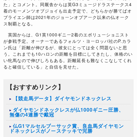
た」とコメント。同厩舎からは英
G3
ミュージドラステークス
4
着のモーメンツオブジョイも出走予定で、どちらかが勝てばオ
ブライエン師は
2021
年のジョーンオブアーク以来の仏オーク
ス制覇となる。
英国からは、
G1
英
1000
ギニー
2
着のエボリューショニスト
が参戦予定。オーナーであるフォルツ・ヨーロッパ社の
P.
カラ
ン氏は「距離が伸びるが、彼女にとっては全く問題ないと思
う。これまでも
10
ハロンの距離を目標にしてきたし、体格のい
い牝馬なので伸びしろもある。距離延長も難なくこなしてくれ
ると確信している」と自信を見せた。
【おすすめリンク】
【競走馬データ】ダイヤモンドネックレス
ダイヤモンドネックレスが仏1000ギニー圧勝、
無傷の4連勝で戴冠
仏G1マルセルブーサック賞、良血馬ダイヤモン
ドネックレスがノーステッキで完勝