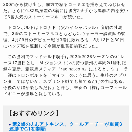
200mから抜け出し、前方で粘るコーミエを捕らえてねじ伏せ
た。さらに0.82馬身差の3着には後方2番手から馬群の内を突い
て6番人気のストーミーマルコが続いた。
トロンボルトはトロナド（父ハイシャパラル）産駒の牡馬
で、3着のストーミーマルコともどもC.ウォーラー調教師の管
理。4月29日のデビュー戦は3着に敗れるも、5月13日と30日
にハンデ戦を連勝して今回が重賞初挑戦だった。
この勝利でマクドナルド騎手は2025/2026シーズンのG1レ
ース17勝目とし、M.ジョンストンの持つ豪州の年間G1勝利記
録を更新。豪競馬メディア『racing.com』によると、ウォーラ
ー師はトロンボルトを「マイラーのように思う。生粋のスプリ
ンターではないが、スプリント戦でも勝てるだけの力はある。
今後の活躍が楽しみだね」と評し、来春の目標はコーフィール
ドギニーが濃厚と報じている。
【おすすめリンク】
豪2歳のJ.J.アトキンス、クールアーチーが重賞3
連勝でG1初制覇