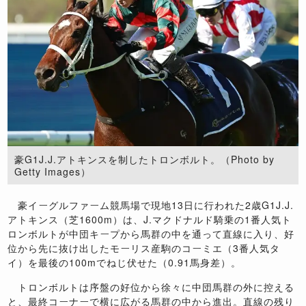
豪G1J.J.アトキンスを制したトロンボルト。（Photo by
Getty Images）
豪イーグルファーム競馬場で現地13日に行われた2歳G1J.J.
アトキンス（芝1600m）は、J.マクドナルド騎乗の1番人気ト
ロンボルトが中団キープから馬群の中を通って直線に入り、好
位から先に抜け出したモーリス産駒のコーミエ（3番人気タ
イ）を最後の100mでねじ伏せた（0.91馬身差）。
トロンボルトは序盤の好位から徐々に中団馬群の外に控える
と、最終コーナーで横に広がる馬群の中から進出。直線の残り