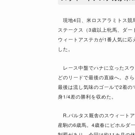
現地4日、米ロスアラミトス競馬
ステークス（3歳以上牝馬、ダート
ウィートアステカが1番人気に応
した。
レース中盤でハナに立ったスウ
どのリードで最後の直線へ。さら
最後は流し気味のゴールで2着の
身1/4差の勝利を収めた。
R.バルタス厩舎のスウィートア
産駒の6歳馬。4歳春にビホルダ
制覇があり、今回は約11カ月の