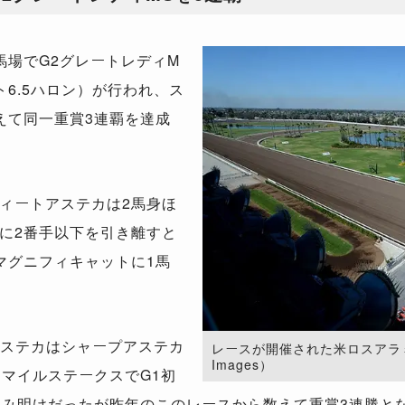
場でG2グレートレディM
6.5ハロン）が行われ、ス
えて同一重賞3連覇を達成
ィートアステカは2馬身ほ
に2番手以下を引き離すと
マグニフィキャットに1馬
ステカはシャープアステカ
レースが開催された米ロスアラミトス
Images）
ーマイルステークスでG1初
休み明けだったが昨年のこのレースから数えて重賞3連勝と