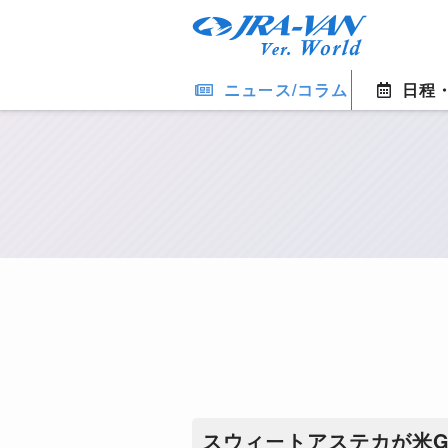
ニュース/コラム
日程
​スウィートアステカが米