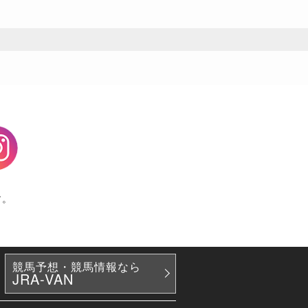
agram
す。
競馬予想・競馬情報なら
JRA-VAN