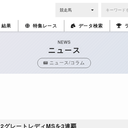
・結果
特集レース
データ検索
NEWS
ニュース
ニュース/コラム
G2グレートレディMSを3連覇