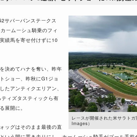
2サバーバンステークス
.カームーシュ騎乗のフィ
実績馬を寄せ付けずに10
を決めてハナを奪い、昨年
トショー、昨秋にG1ジョ
したアンティクエリアン、
るティズタスティックら有
る展開に。
レースが開催された米サラトガ競馬場
Images）
ォッグはそのまま最後の直
という間に置き去りにし、カームーシュ騎手がゴール手前