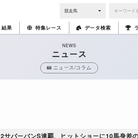
・結果
特集レース
データ検索
NEWS
ニュース
ニュース/コラム
G2サバーバンS連覇、ヒットショーに10馬身差