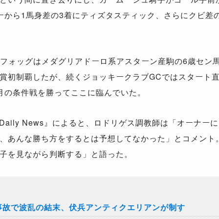
ーから1馬身差の3着にティズタスティック、さらにクビ差
フォッグはメダグリアドーロ系アスターン産駒の6歳セン
賞初制覇したが、続くジョッキークラブGCではスタート直
月の条件戦を勝ってここに臨んでいた。
ed Daily News』によると、ロドリゲス調教師は「オー
、あんな勝ち方をするとは予想してなかった」とコメント。
子を見ながら判断する」と語った。
事故で波乱の結末、伏兵アンティクエリアンが制す