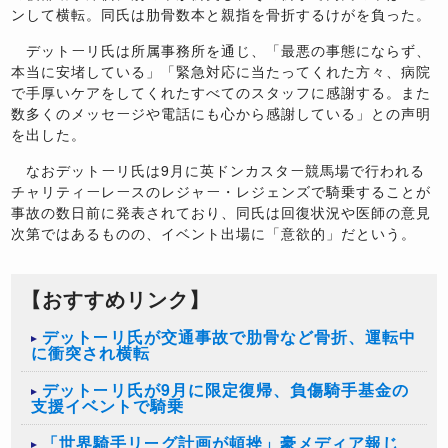
ンして横転。同氏は肋骨数本と親指を骨折するけがを負った。
デットーリ氏は所属事務所を通じ、「最悪の事態にならず、
本当に安堵している」「緊急対応に当たってくれた方々、病院
で手厚いケアをしてくれたすべてのスタッフに感謝する。また
数多くのメッセージや電話にも心から感謝している」との声明
を出した。
なおデットーリ氏は
9
月に英ドンカスター競馬場で行われる
チャリティーレースのレジャー・レジェンズで騎乗することが
事故の数日前に発表されており、同氏は回復状況や医師の意見
次第ではあるものの、イベント出場に「意欲的」だという。
【おすすめリンク】
デットーリ氏が交通事故で肋骨など骨折、運転中
に衝突され横転
​デットーリ氏が9月に限定復帰、負傷騎手基金の
支援イベントで騎乗
「世界騎手リーグ計画が頓挫」豪メディア報じ