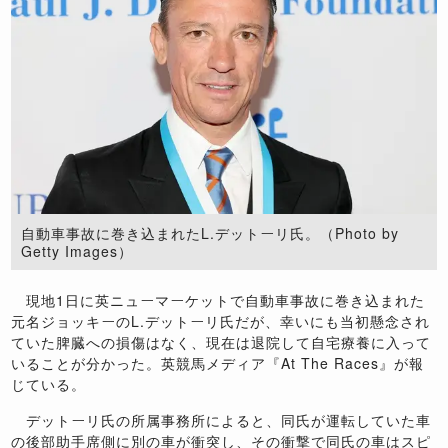
自動車事故に巻き込まれたL.デットーリ氏。（Photo by
Getty Images）
現地
1
日に英ニューマーケットで自動車事故に巻き込まれた
元名ジョッキーの
L.
デットーリ氏だが、幸いにも当初懸念され
ていた脾臓への損傷はなく、現在は退院して自宅療養に入って
いることが分かった。英競馬メディア『
At The Races
』が報
じている。
デットーリ氏の所属事務所によると、同氏が運転していた車
の後部助手席側に別の車が衝突し、その衝撃で同氏の車はスピ