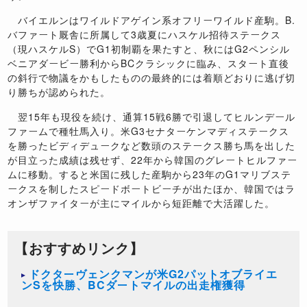
バイエルンはワイルドアゲイン系オフリーワイルド産駒。
B.
バファート厩舎に所属して
3
歳夏にハスケル招待ステークス
（現ハスケル
S
）で
G1
初制覇を果たすと、秋には
G2
ペンシル
ベニアダービー勝利から
BC
クラシックに臨み、スタート直後
の斜行で物議をかもしたものの最終的には着順どおりに逃げ切
り勝ちが認められた。
翌
15
年も現役を続け、通算
15
戦
6
勝で引退してヒルンデール
ファームで種牡馬入り。米
G3
セナターケンマディステークス
を勝ったビディデュークなど数頭のステークス勝ち馬を出した
が目立った成績は残せず、
22
年から韓国のグレートヒルファー
ムに移動。すると米国に残した産駒から
23
年の
G1
マリブステ
ークスを制したスピードボートビーチが出たほか、韓国ではラ
オンザファイターが主にマイルから短距離で大活躍した。
【おすすめリンク】
ドクターヴェンクマンが米G2パットオブライエ
ンSを快勝、BCダートマイルの出走権獲得