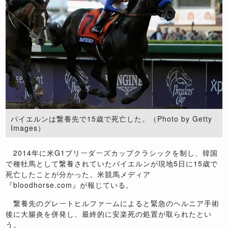
バイエルンは繋養先で15歳で死亡した。（Photo by Getty
Images）
2014
年に米
G1
ブリーダーズカップクラシックを制し、韓国
で種牡馬として繋養されていたバイエルンが現地
5
日に
15
歳で
死亡したことが分かった。米競馬メディア
『
bloodhorse.com
』が報じている。
繋養先のグレートヒルファームによると緊急のヘルニア手術
後に大腸炎を併発し、最終的に安楽死の処置が取られたとい
う。