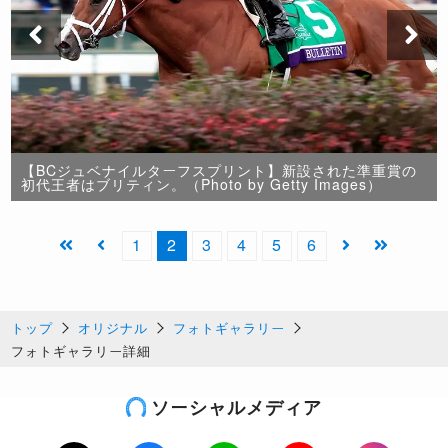
【BCジュベナイルターフスプリント】新設された準重賞の
初代王者はブリティン。（Photo by Getty Images）
1
2
3
4
5
6
トップ
オリジナル
フォトギャラリー
フォトギャラリー詳細
ソーシャルメディア