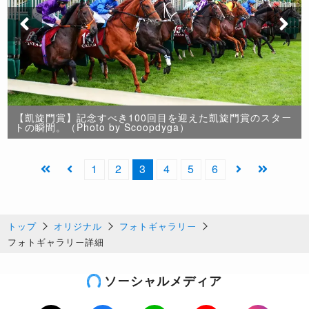
【凱旋門賞】記念すべき100回目を迎えた凱旋門賞のスター
トの瞬間。（Photo by Scoopdyga）
1
2
3
4
5
6
トップ
オリジナル
フォトギャラリー
フォトギャラリー詳細
ソーシャルメディア