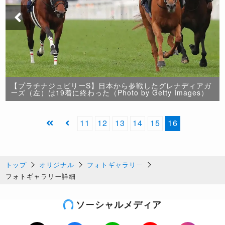
【プラチナジュビリーS】日本から参戦したグレナディアガ
ーズ（左）は19着に終わった（Photo by Getty Images）
11
12
13
14
15
16
トップ
オリジナル
フォトギャラリー
フォトギャラリー詳細
ソーシャルメディア